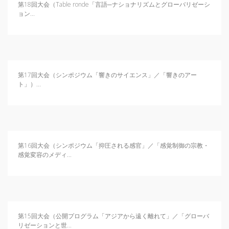
日本記号学会第46回大会
第18回大会（Table ronde「言語─ナショナリズムとグローバリゼーシ
（2026/7/11・7/12）「パース
ョン...
記号論のフロンティア」特設ペ
ージ
第17回大会（シンポジウム「響きのサイエンス」／「響きのアー
ト」）...
第16回大会（シンポジウム「抑圧される感官」／「感覚制御の宗教・
感覚変容のメディ...
第15回大会（公開プログラム「アジアから遠く離れて」／「グローバ
リゼーションと世...