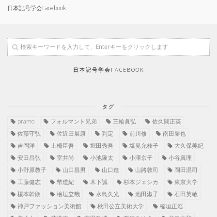
日本記号学会Facebook
日本記号学会FACEBOOK
タグ
pramo
フォルマント兄弟
三輪眞弘
佐久間正英
佐藤守弘
佐近田展康
判定
前川修
南田勝也
吉岡洋
土橋臣吾
堀田秀吾
塩見允枝子
大久保美紀
安田昌弘
室井尚
小池隆太
小澤京子
小谷真理
小野原教子
山口昌男
山口進
山路敦司
岡田温司
工藤健志
幣道紀
木下誠
杉本ジェシカ
東京大学
榎本幹朗
檜垣立哉
水島久光
池田淑子
石田英敬
神戸ファッション美術館
秋田公立美術大学
稲垣正浩