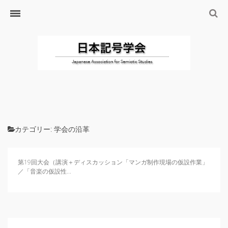
ホーム
日本記号学会とは
日本記号学会会則
会員のサイト
リンク
入会するには
学会の沿革・出版物
カテゴリー:
学会の沿革
学会の沿革
学会の出版物
第19回大会（講演＋ディスカッション「マンガ制作現場の仮設作業」
／「音楽の仮設性...
ジャーナル（論文誌）
研究発表について
研究会・研究プロジェクト