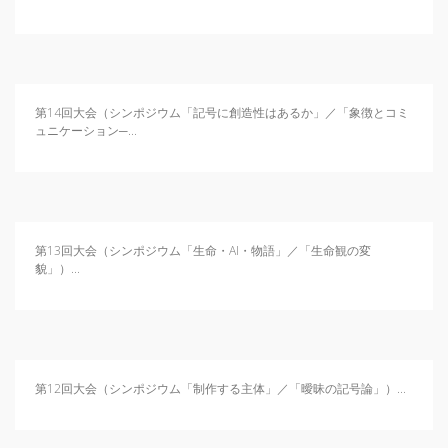
第14回大会（シンポジウム「記号に創造性はあるか」／「象徴とコミ
ュニケーション─...
第13回大会（シンポジウム「生命・AI・物語」／「生命観の変
貌」）...
第12回大会（シンポジウム「制作する主体」／「曖昧の記号論」）...