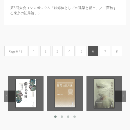
第8回大会（シンポジウム「錯綜体としての建築と都市」／「変貌す
る東京の記号論」）...
Page 6 / 8
1
2
3
4
5
6
7
8