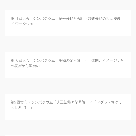
第11回大会（シンポジウム「記号分野と会計・監査分野の相互浸透」
／ ワークショッ...
第10回大会（シンポジウム「生物の記号論」／「体制とイメージ：そ
の表層から深層の...
第9回大会（シンポジウム「人工知能と記号論」／「ドグラ・マグラ
の世界─Trans...