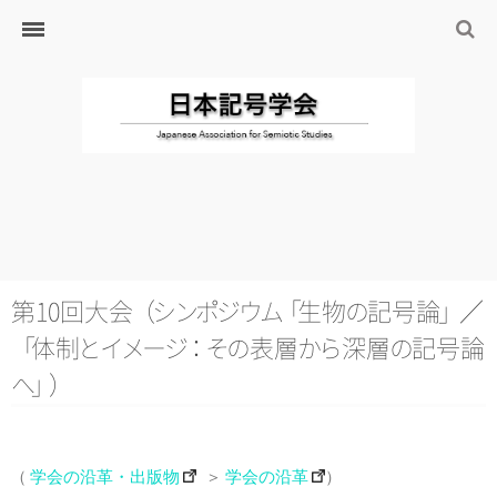
ホーム
日本記号学会とは
日本記号学会会則
会員のサイト
リンク
入会するには
学会の沿革・出版物
学会の沿革
第10回大
会
（
シ
ン
ポ
ジ
ウ
ム
「
生
物
の
記号
論
」
／
学会の出版物
「
体
制
と
イ
メ
ー
ジ
：
そ
の
表
層
か
ら
深
層
の
記号
論
ジャーナル（論文誌）
へ
」
）
研究発表について
研究会・研究プロジェクト
（
学会の沿革・出版物
＞
学会の沿革
）