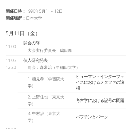
日本記号学会第46回大会
（2026/7/11・7/12）「パース
記号論のフロンティア」特設ペ
開催日時：
1990年5月11～12日
ージ
開催場所：
日本大学
5月11日（金）
開会の辞
11:00
大会実行委員長 嶋田厚
個人研究発表
11:05-
12:20
司会：森常治（早稲田大学）
ヒューマン・インターフェ
1. 楠見孝（学習院大
イスにおけるメタファの諸
学）
相
2. 上野佳也（東京大
考古学における記号の問題
学）
3. 中村渉（東京大
バフチンとバーク
学）