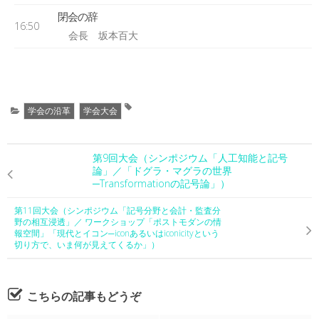
閉会の辞
16:50
会長 坂本百大
学会の沿革
学会大会
第9回大会（シンポジウム「人工知能と記号
論」／「ドグラ・マグラの世界
─Transformationの記号論」）
第11回大会（シンポジウム「記号分野と会計・監査分
野の相互浸透」／ ワークショップ「ポストモダンの情
報空間」「現代とイコン─iconあるいはiconicityという
切り方で、いま何が見えてくるか」）
こちらの記事もどうぞ