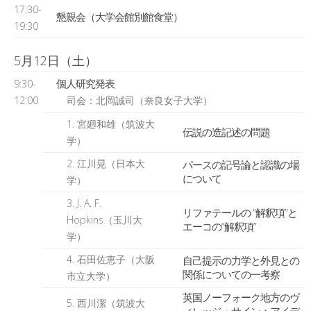
17:30-
懇親会（大学会館別館食堂）
19:30
5月12日（土）
個人研究発表
9:30-
12:00
司会：北岡誠司（奈良女子大学）
1. 宮廻和雄（筑波大
伝説の造記述の問題
学）
2. 江川晃（日本大
パースの記号論と認識の場
について
学）
3. J. A. F.
リファテールの “解釈項”と
Hopkins（玉川大
エーコの“解釈項”
学）
4. 石田佐恵子（大阪
自己提示の力学と外見との
関係についての一考察
市立大学）
英国ノーフォーク地方のヴ
5. 西川潔（筑波大