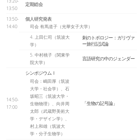
13:20-
定期総会
13:50
個人研究発表
13:50-
14:40
司会 有馬道子（光華女子大学）
4. 上田仁司（筑波大
刺のトポロジー：ガリヴァ
ー旅行記試論
学）
5. 中村桃子（関東学
言語研究の中のジェンダー
院大学）
シンポジウムⅠ
司会：嶋田厚（筑波
大学・社会学）、石
坂昭三（筑波大学・
14:50-
「生物の記号論」
生物物理）、向井周
17:00
太郎（武蔵野美術大
学・デザイン学）、
村上和雄（筑波大
学・分子生物学）