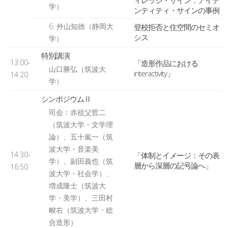
ィレッジ・サイン：アイデ
学）
ンティティ・サインの事例
6. 外山知徳（静岡大
登校拒否と住空間のセミオ
シス
学）
特別講演
13:00-
「造形作品における
山口勝弘（筑波大
interactivity」
14:20
学）
シンポジウムⅡ
司会：赤祖父哲二
（筑波大学・文学理
論）、五十嵐一（筑
波大学・音楽美
14:30-
「体制とイメージ：その表
学）、副田義也（筑
層から深層の記号論へ」
16:50
波大学・社会学）、
増成隆士（筑波大
学・美学）、三田村
畯右（筑波大学・総
合造形）