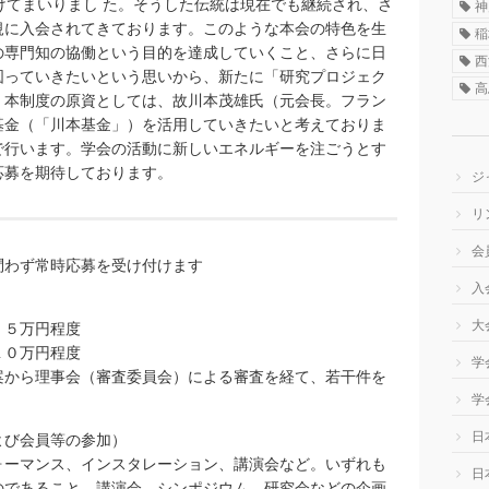
けてまいりまし た。そうした伝統は現在でも継続され、さ
神
規に入会されてきております。このような本会の特色を生
稲
の専門知の協働という目的を達成していくこと、さらに日
西
図っていきたいという思いから、新たに「研究プロジェク
高
、本制度の原資としては、故川本茂雄氏（元会長。フラン
基金（「川本基金」）を活用していきたいと考えておりま
で行います。学会の活動に新しいエネルギーを注ごうとす
応募を期待しております。
ジ
リ
会
問わず常時応募を受け付けます
入
大
５万円程度
０万円程度
学
から理事会（審査委員会）による審査を経て、若干件を
学
日
よび会員等の参加）
ォーマンス、インスタレーション、講演会など。いずれも
日
のであること。講演会、シンポジウム、研究会などの企画