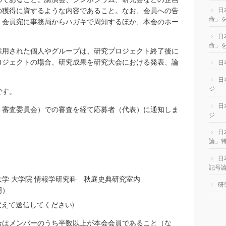
の獲得に資するような内容であること。なお、会員への告
日
命」
）会員宛に事務局からハガキで周知するほか、本会のホー
日
命」を
用された個人やグループは、研究プロジェクト終了後に
ロジェクトの場合、研究成果を研究大会における発表、論
日
日
ジ
です。
日
ト審査委員会）での審査を経て応募者（代表）に通知しま
ジ
日
論」
日
記号
学 大学院 情報学研究科 秋庭史典研究室内
研
明）
]を@に変えて送信してください)
合はメンバーのうち半数以上が本会会員であること（な