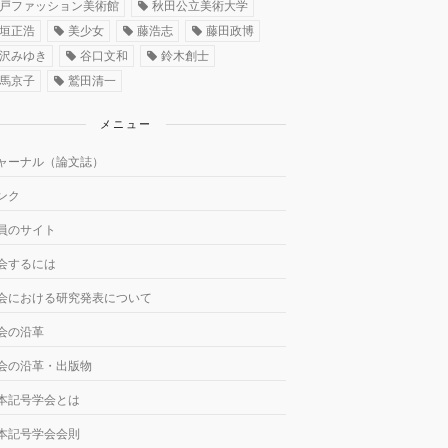
戸ファッション美術館
秋田公立美術大学
垣正浩
美少女
藤浩志
藤田政博
沢みゆき
谷口文和
鈴木創士
馬京子
鷲田清一
メニュー
ャーナル（論文誌）
ンク
員のサイト
会するには
会における研究発表について
会の沿革
会の沿革・出版物
本記号学会とは
本記号学会会則