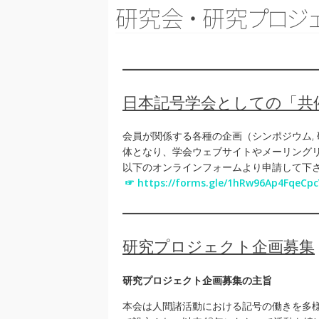
研究
会
・
研
究
プ
ロ
ジ
日本記号学会としての「共
会員が関係する各種の企画（シンポジウム, 
体となり、学会ウェブサイトやメーリング
以下のオンラインフォームより申請して下
☞ https://forms.gle/1hRw96Ap4FqeCpc
研究プロジェクト企画募集
研究プロジェクト企画募集の主旨
本会は人間諸活動における記号の働きを多