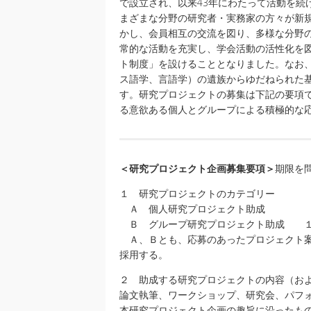
で設立され、以来43年にわたって活動を続
まざまな分野の研究者・実務家の方々が新
かし、会員相互の交流を図り、多様な分野
常的な活動を充実し、学会活動の活性化を
ト制度」を設けることとなりました。なお
ス語学、言語学）の遺族からゆだねられた
す。研究プロジェクトの募集は下記の要項
る意欲ある個人とグループによる積極的な
＜研究プロジェクト企画募集要項＞
期限を
１ 研究プロジェクトのカテゴリー
Ａ 個人研究プロジェクト助成 
Ｂ グループ研究プロジェクト助成 １
Ａ、Ｂとも、応募のあったプロジェクト案
採用する。
２ 助成する研究プロジェクトの内容（お
論文執筆、ワークショップ、研究会、パフ
本研究プロジェクト企画の趣旨に沿ったも