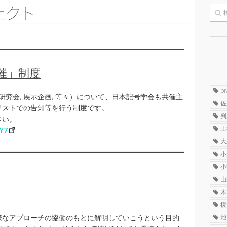
ェ
ク
ト
催」制度
p
研究会, 展示企画, 等々）について、日本記号学会も共催主
佐
リストでの告知等を行う制度です。
判
さい。
土
Y7
大
小
小
山
木
榎
様なアプローチの協働のもとに解明していこうという目的
池