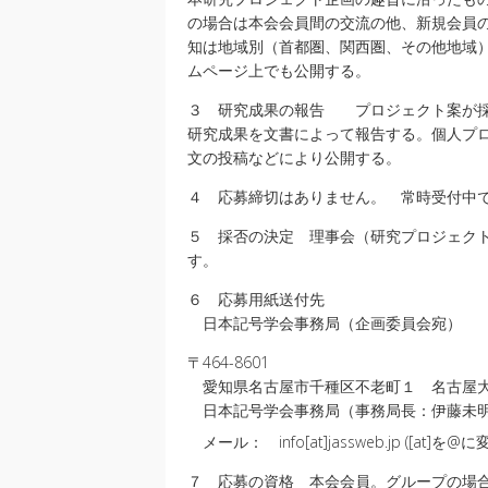
の場合は本会会員間の交流の他、新規会員
知は地域別（首都圏、関西圏、その他地域
ムページ上でも公開する。
３ 研究成果の報告 プロジェクト案が採
研究成果を文書によって報告する。個人プ
文の投稿などにより公開する。
４ 応募締切はありません。 常時受付中
５ 採否の決定 理事会（研究プロジェク
す。
６ 応募用紙送付先
日本記号学会事務局（企画委員会宛）
〒464-8601
愛知県名古屋市千種区不老町１ 名古屋大
日本記号学会事務局（事務局長：伊藤未
メール： info[at]jassweb.jp ([at
７ 応募の資格 本会会員。グループの場