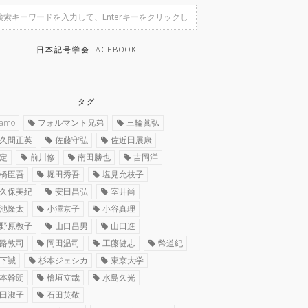
日本記号学会FACEBOOK
タグ
ramo
フォルマント兄弟
三輪眞弘
久間正英
佐藤守弘
佐近田展康
定
前川修
南田勝也
吉岡洋
橋臣吾
堀田秀吾
塩見允枝子
久保美紀
安田昌弘
室井尚
池隆太
小澤京子
小谷真理
野原教子
山口昌男
山口進
路敦司
岡田温司
工藤健志
幣道紀
下誠
杉本ジェシカ
東京大学
本幹朗
檜垣立哉
水島久光
田淑子
石田英敬