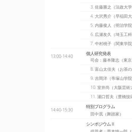
3. 佐藤勝之（法政大
4. 大沢秀介（早稲田
5. 内藤俊人（明治学
6. 広瀬友久（埼玉工
7. 中村桃子（関東学
個人研究発表
13:00-14:40
司会：藤本隆志（東京
8. 富山太佳夫（お茶
9. 吉岡洋（帝塚山学
10. 室井尚（大阪芸
11. 瀬口哲夫（豊橋
特別プログラム
14:40-15:30
田中泯（舞踏家）
シンポジウムⅡ
提題者：栗本慎一郎（