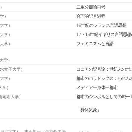
二重分節論再考
学）
合理的記号過程
大学）
18世紀のフランス言語思想
院大学）
17・18世紀イギリス言語思
科大学）
フェミニズムと言語
院大学）
大学）
ココアの記号論：世紀末のポ
の水女子大学）
都市のパラドックス：われわ
院大学）
メディア一身体一都市
術大学）
都市のシンボルとしての城一
技術短期大学）
「身体気象」
明治大学）、中沢新一（東京外国語