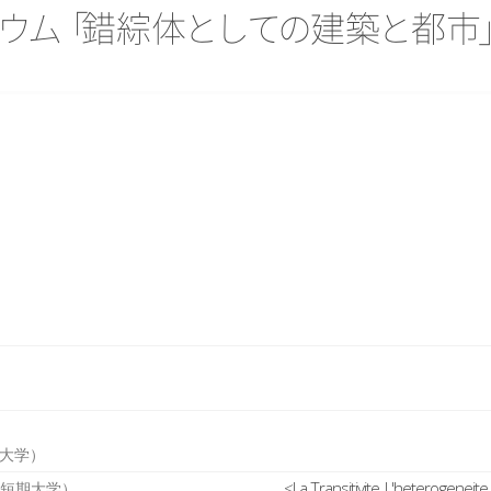
ウ
ム
「
錯綜
体
と
し
て
の
建
築
と
都
市
大学）
<La Transitivite, L'hete
園短期大学）