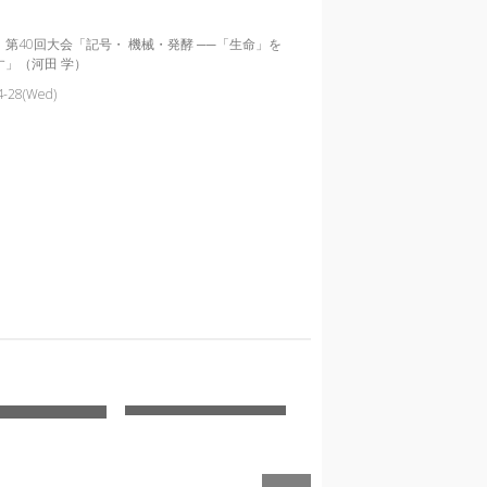
第40回大会「記号・ 機械・発酵 ──「生命」を
す」（河田 学）
4-28(Wed)