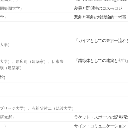
差異と関係性のコスモロジー
学園短期大学）
悲劇と喜劇の物語論的一考察
大学）
「ガイアとしての東京一流れ
大学）
「錯綜体としての建築と都市
大学）、原広司（建築家）、伊東豊
曠（建築家）
館）
ブリッジ大学）、赤祖父哲二（筑波大学）
ラケット・スポーツの記号構
学研究所）
サイン・コミュニケーション
ナー）