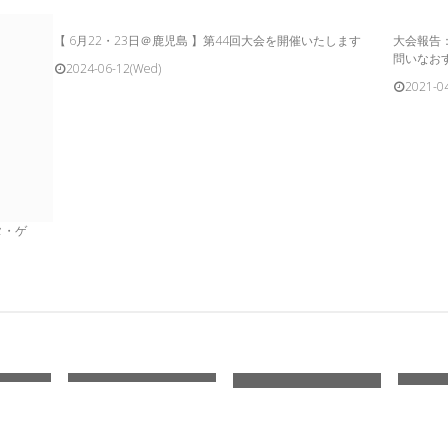
【 6月22・23日＠鹿児島 】第44回大会を開催いたします
大会報告：
問いなお
2024-06-12(Wed)
2021-0
タ・ゲ