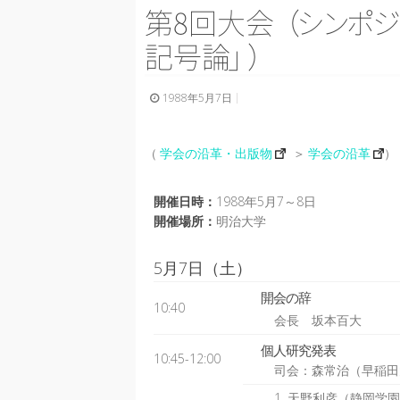
第8回大
会
（
シ
ン
ポ
ジ
記号
論
」
）
1988年5月7日
（
学会の沿革・出版物
＞
学会の沿革
）
開催日時：
1988年5月7～8日
開催場所：
明治大学
5月7日（土）
開会の辞
10:40
会長 坂本百大
個人研究発表
10:45-12:00
司会：森常治（早稲田
1. 天野利彦（静岡学