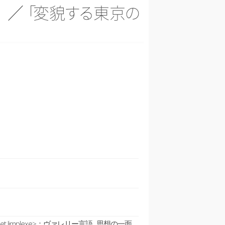
」
／
「
変
貌
す
る
東
京
の
rogeneite et limplexe>：ヴァレリー言語 思想の一面