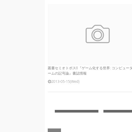
叢書セミオトポス8『ゲーム化する世界: コンピュー
ームの記号論』書誌情報
2013-05-15(Wed)