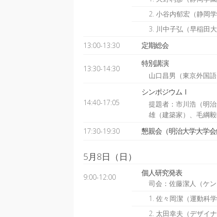
2. 小谷内郁宏（静岡
3. 川中子弘（早稲田
定期総会
13:00-13:30
特別講演
13:30-14:30
山口昌男（東京外国語
シンポジウムⅠ
14:40-17:05
提題者：市川浩（明治
雄（建築家）、毛綱毅
懇親会（明治大学大学会
17:30-19:30
5月8日（日）
個人研究発表
9:00-12:00
司会：佐藤潔人（ケン
1. 佐々岡潔（運動科
2. 太田幸夫（デザイ