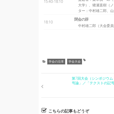
15:40-18:10
大学）、猪瀬直樹（ノ
ター：中村雄二郎、山
閉会の辞
18:10
中村雄二郎（大会委員
学会の沿革
学会大会
第7回大会（シンポジウム
号論」／「テクストの記
こちらの記事もどうぞ