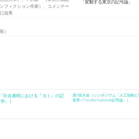
「変貌する東京の記号論」
ンフィクション作家）、コメンテー
口昌男
長）
「社会過程における『ヨミ』の記
第9回大会（シンポジウム「人工知能と
世界─Transformationの記号論」）
号学」）