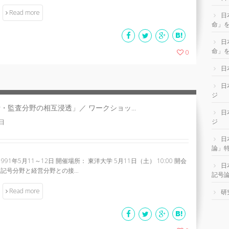
Read more
日
命」
日
命」を
0
日
日
ジ
監査分野の相互浸透」／ ワークショッ...
日
ジ
1日
日
論」
年5月11～12日 開催場所： 東洋大学 5月11日（土） 10:00 開会
日
告 「記号分野と経営分野との接…
記号
Read more
研