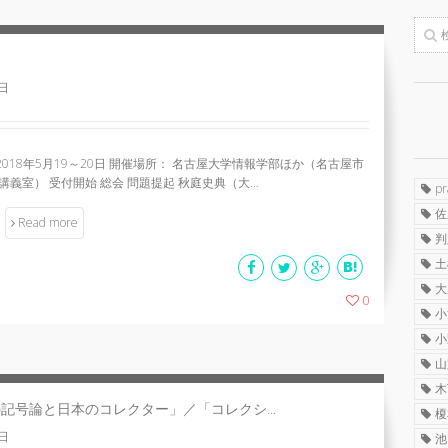
9日
018年5月19～20日 開催場所： 名古屋大学情報学部ほか（名古屋市
講義室） 受付開始 総会 問題提起 秋庭史典（大…
p
佐
Read more
判
土
大
0
小
小
山
木
記号論と日本のコレクター」／「コレクシ...
榎
0日
池