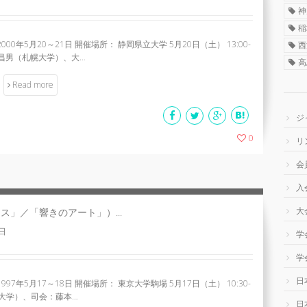
神
稲
年5月20～21日 開催場所： 静岡県立大学 5月20日（土） 13:00-
西
：山口昌男（札幌大学）、大…
高
Read more
ジ
0
リ
会
入
大
」／「響きのアート」）...
7日
学
学
日
年5月17～18日 開催場所： 東京大学駒場 5月17日（土） 10:30-
ロント大学）、司会：藤本…
日