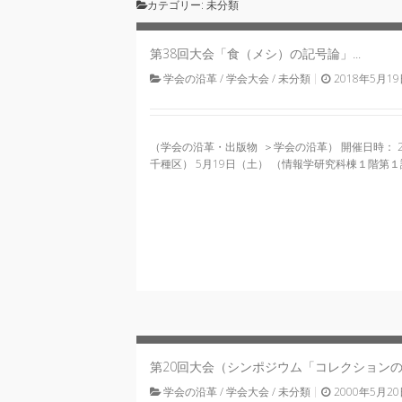
カテゴリー:
未分類
19
Sat
第38回大会「食（メシ）の記号論」...
2018
学会の沿革
/
学会大会
/
未分類
2018年5月1
（学会の沿革・出版物 ＞学会の沿革） 開催日時： 2
千種区） 5月19日（土） （情報学研究科棟１階第１
20
Sat
第20回大会（シンポジウム「コレクションの
2000
学会の沿革
/
学会大会
/
未分類
2000年5月2