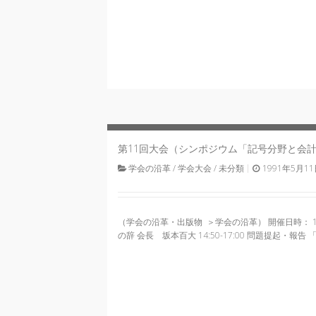
11
Sat
第11回大会（シンポジウム「記号分野と会計・
1991
学会の沿革
/
学会大会
/
未分類
1991年5月1
（学会の沿革・出版物 ＞学会の沿革） 開催日時： 1991
の辞 会長 坂本百大 14:50-17:00 問題提起・報