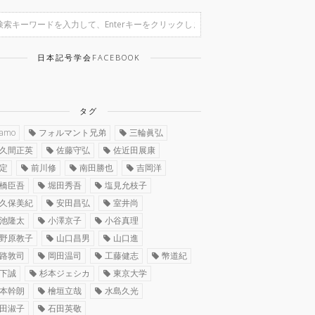
日本記号学会FACEBOOK
タグ
ramo
フォルマント兄弟
三輪眞弘
久間正英
佐藤守弘
佐近田展康
定
前川修
南田勝也
吉岡洋
橋臣吾
堀田秀吾
塩見允枝子
久保美紀
安田昌弘
室井尚
池隆太
小澤京子
小谷真理
野原教子
山口昌男
山口進
路敦司
岡田温司
工藤健志
幣道紀
下誠
杉本ジェシカ
東京大学
本幹朗
檜垣立哉
水島久光
田淑子
石田英敬