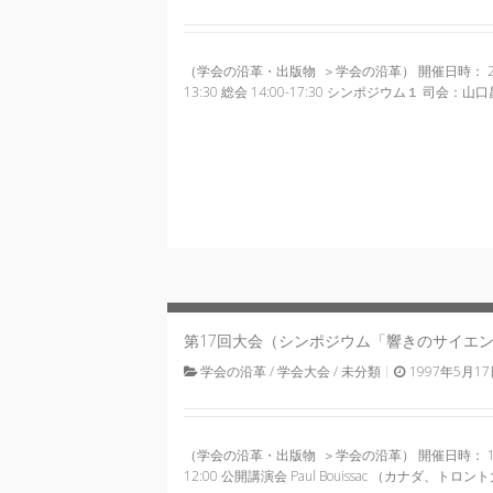
（学会の沿革・出版物 ＞学会の沿革） 開催日時： 2000
13:30 総会 14:00-17:30 シンポジウム１ 司会
17
Sat
第17回大会（シンポジウム「響きのサイエンス
1997
学会の沿革
/
学会大会
/
未分類
1997年5月1
（学会の沿革・出版物 ＞学会の沿革） 開催日時： 1997
12:00 公開講演会 Paul Bouissac （カナダ、ト