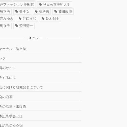
戸ファッション美術館
秋田公立美術大学
垣正浩
美少女
藤浩志
藤田政博
沢みゆき
谷口文和
鈴木創士
馬京子
鷲田清一
メニュー
ャーナル（論文誌）
ンク
員のサイト
会するには
会における研究発表について
会の沿革
会の沿革・出版物
本記号学会とは
本記号学会会則