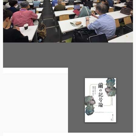
日本記号学会第46回大会
（2026/7/11・7/12）「パース
記号論のフロンティア」特設ペ
ージ
大会参加レポート：第46回大会「パース記号論のフロン...
2026-08-03(Mon)