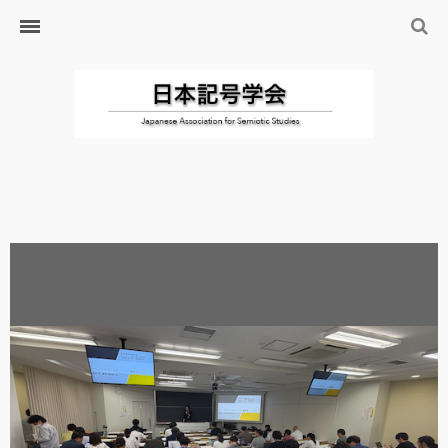
ホーム
日本記号学会とは
日本記号学会会則
会員のサイト
リンク
入会するには
学会の沿革・出版物
学会の沿革
学会の出版物
ジャーナル（論文誌）
研究発表について
研究会・研究プロジェクト