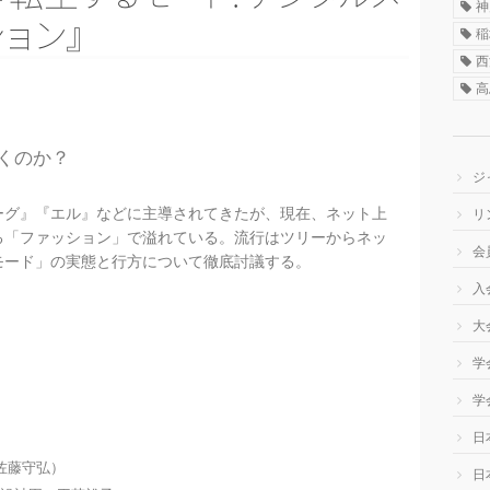
神
シ
ョ
ン
』
稲
西
高
くのか？
ジ
グ』『エル』などに主導されてきたが、現在、ネット上
リ
る「ファッション」で溢れている。流行はツリーからネッ
会
モード」の実態と行方について徹底討議する。
入
大
学
学
日
佐藤守弘）
日