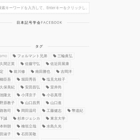
日本記号学会FACEBOOK
タグ
ramo
フォルマント兄弟
三輪眞弘
久間正英
佐藤守弘
佐近田展康
定
前川修
南田勝也
吉岡洋
橋臣吾
堀田秀吾
塩見允枝子
久保美紀
安田昌弘
室井尚
池隆太
小澤京子
小谷真理
野原教子
山口昌男
山口進
路敦司
岡田温司
工藤健志
幣道紀
下誠
杉本ジェシカ
東京大学
本幹朗
檜垣立哉
水島久光
田淑子
石田英敬