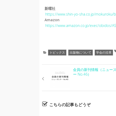
新曜社
https://www.shin-yo-sha.co.jp/mokuroku
Amazon
https://www.amazon.co.jp/exec/obidos/A
トピックス
出版物について
学会の沿革
会員の新刊情報（ニュー
ー No.46）
こちらの記事もどうぞ