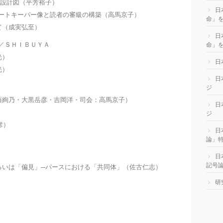
／設計図（平芳裕子）
日
ゲートキーパー像と読者の審級の構築（高馬京子）
命」
て（成実弘至）
日
Ｕ／ＳＨＩＢＵＹＡ
命」を
光）
日
光）
日
ジ
藤絢乃・大黒岳彦・吉岡洋・司会：高馬京子）
日
ジ
彦）
日
論」
日
記号
るいは「偏見」─パースにおける「共同体」（佐古仁志）
研