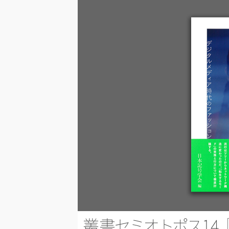
叢
書
セ
ミ
オ
ト
ポ
ス
1
4