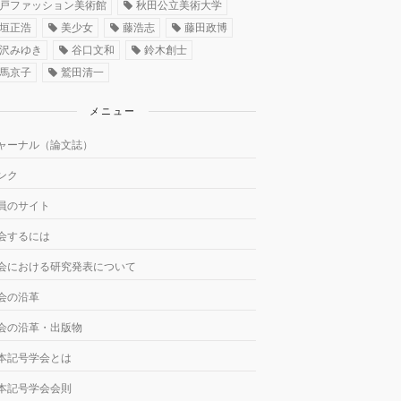
戸ファッション美術館
秋田公立美術大学
垣正浩
美少女
藤浩志
藤田政博
沢みゆき
谷口文和
鈴木創士
馬京子
鷲田清一
メニュー
ャーナル（論文誌）
ンク
員のサイト
会するには
会における研究発表について
会の沿革
会の沿革・出版物
本記号学会とは
本記号学会会則