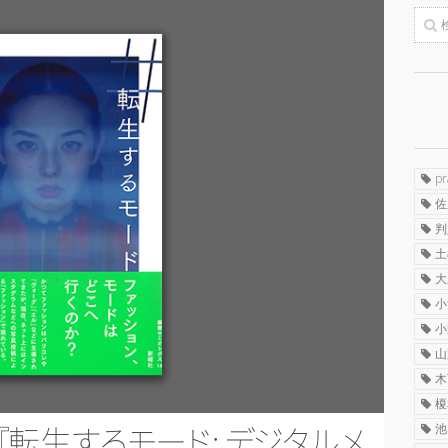
p
佐
判
土
大
小
小
山
木
榎
池
『
転
生
す
る
モ
ー
ド
:
デ
ジ
タ
ル
メ