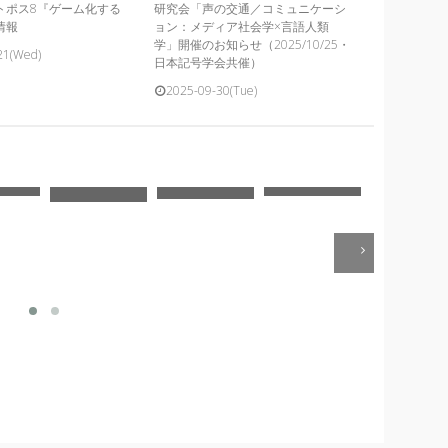
トポス8『ゲーム化する
研究会「声の交通／コミュニケーシ
情報
ョン：メディア社会学×言語人類
学」開催のお知らせ（2025/10/25・
21(Wed)
日本記号学会共催）
2025-09-30(Tue)