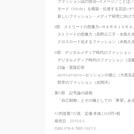
ファッション誌の技法─イメージ／ことば
モード（Mode）を構築・伝達する言説─
新しいファッション・メディア研究に向け
II部 ストリートの想像力─ＨＡＲＡＪＵＫ
ストリートの想像力（高野公三子・水島久
クロスロード化するファッション（水島久
III部 デジタルメディア時代のファッション
デジタルメディア時代のファッション（須
討論・質疑応答
après-propos―セッションの後に（大黒岳
哲学のファッション（吉岡洋）
第IV部 記号論の諸相
「自己制御」とその極としての「希望」あ
A5判並製192頁 定価:本体2,600円+税
発売日 2019.6.5
ISBN 978-4-7885-1637-3