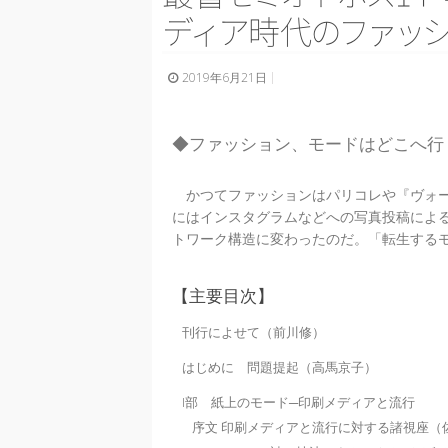
デ
ィ
ア
時
代
の
フ
ァ
ッ
2019年6月21日
◆ファッション、モードはどこへ行
かつてファッションはパリコレや『ヴォー
にはインスタグラムなどへの写真投稿によ
トワーク構造に変わったのだ。「転生する
【主要目次】
刊行によせて（前川修）
はじめに 問題提起（高馬京子）
I部 紙上のモード─印刷メディアと流行
序文 印刷メディアと流行に対する諸視座（