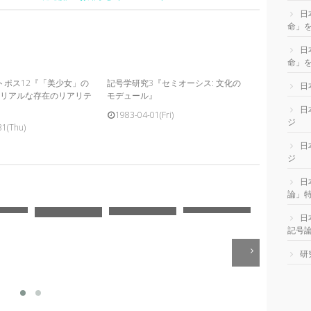
日
命」
日
命」を
トポス12『「美少女」の
記号学研究3『セミオーシス: 文化の
日
ンリアルな存在のリアリテ
モデュール』
日
1983-04-01(Fri)
ジ
31(Thu)
日
ジ
日
論」
日
記号
研