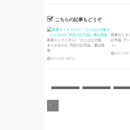
こちらの記事もどうぞ
叢書セミオ
叢書セミオトポス7『ひとはなぜ裁
記号論: ア
きたがるのか: 判定の記号論』書誌情
ィ』
報
2017-08-
2012-05-18(Fri)