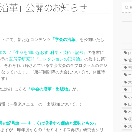
沿
革
」
公
開
の
お
知
ら
せ
トにて、新たなコンテンツ
「学会の沿革」
を公開いたし
ス17『生命を問いなおす: 科学・芸術・記号』
の巻末に
p
刊行の
記号学研究21『コレクションの記号論』
の巻末に第1
佐
までが、それぞれ収録されている学会大会の全プログラムのデジ
判
なっています。（第40回以降の大会については、開催時
土
ます）
大
は上端］にある
「学会の沿革・出版物」
が、
小
小
情報（＝従来メニューの「出版物について」）
山
木
榎
幣の記号論 ── もしくは混淆する価値と意味ともの」
池
れますが、昨年度からの「セミオトポス再訪」研究会シリ