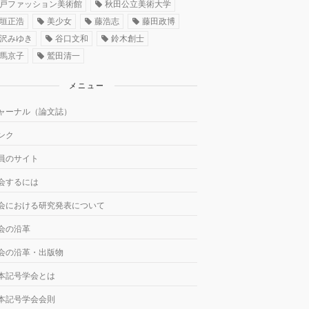
戸ファッション美術館
秋田公立美術大学
垣正浩
美少女
藤浩志
藤田政博
沢みゆき
谷口文和
鈴木創士
馬京子
鷲田清一
メニュー
ャーナル（論文誌）
ンク
員のサイト
会するには
会における研究発表について
会の沿革
会の沿革・出版物
本記号学会とは
本記号学会会則