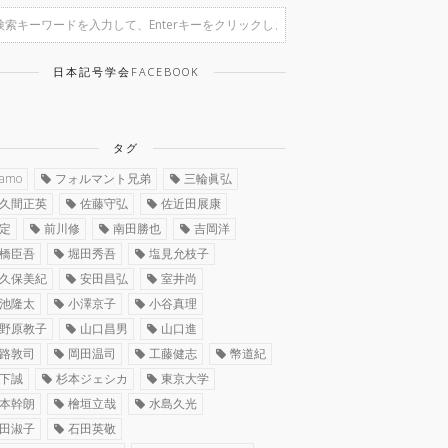
日本記号学会FACEBOOK
タグ
ramo
フォルマント兄弟
三輪眞弘
久間正英
佐藤守弘
佐近田展康
定
前川修
南田勝也
吉岡洋
橋臣吾
堀田秀吾
塩見允枝子
久保美紀
安田昌弘
室井尚
池隆太
小澤京子
小谷真理
野原教子
山口昌男
山口進
路敦司
岡田温司
工藤健志
幣道紀
下誠
杉本ジェシカ
東京大学
本幹朗
檜垣立哉
水島久光
田淑子
石田英敬