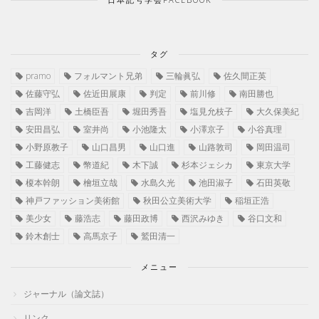
タグ
pramo
フォルマント兄弟
三輪眞弘
佐久間正英
佐藤守弘
佐近田展康
判定
前川修
南田勝也
吉岡洋
土橋臣吾
堀田秀吾
塩見允枝子
大久保美紀
安田昌弘
室井尚
小池隆太
小澤京子
小谷真理
小野原教子
山口昌男
山口進
山路敦司
岡田温司
工藤健志
幣道紀
木下誠
杉本ジェシカ
東京大学
榎本幹朗
檜垣立哉
水島久光
池田淑子
石田英敬
神戸ファッション美術館
秋田公立美術大学
稲垣正浩
美少女
藤浩志
藤田政博
西沢みゆき
谷口文和
鈴木創士
高馬京子
鷲田清一
メニュー
ジャーナル（論文誌）
リンク