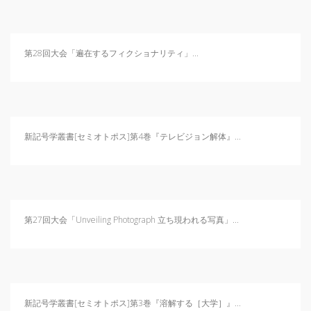
第28回大会「遍在するフィクショナリティ」...
新記号学叢書[セミオトポス]第4巻『テレビジョン解体』...
第27回大会「Unveiling Photograph 立ち現われる写真」...
新記号学叢書[セミオトポス]第3巻『溶解する［大学］』...