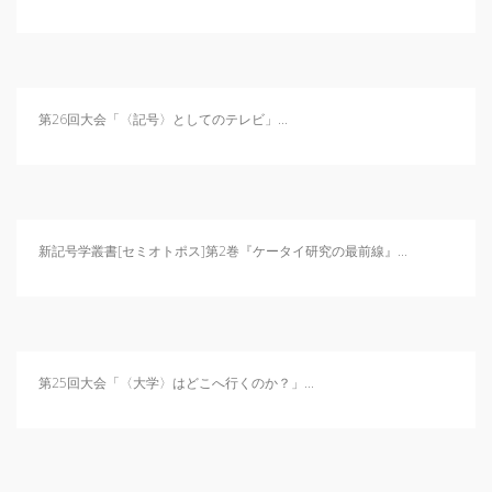
第26回大会「〈記号〉としてのテレビ」...
新記号学叢書[セミオトポス]第2巻『ケータイ研究の最前線』...
第25回大会「〈大学〉はどこへ行くのか？」...