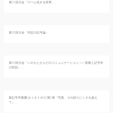
日本記号学会第46回大会
第31回大会「ゲーム化する世界」...
（2026/7/11・7/12）「パース
記号論のフロンティア」特設ペ
ージ
第30回大会「判定の記号論」
第29回大会「いのちとからだのコミュニケーション ── 医療と記号学
の対話」...
新記号学叢書[セミオトポス]第5巻『写真、その語りにくさを超え
て』...