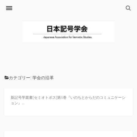
ホーム
日本記号学会とは
日本記号学会会則
会員のサイト
リンク
入会するには
学会の沿革・出版物
カテゴリー:
学会の沿革
学会の沿革
学会の出版物
新記号学叢書[セミオトポス]第6巻『いのちとからだのコミュニケーシ
ョン』...
ジャーナル（論文誌）
研究発表について
研究会・研究プロジェクト