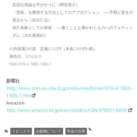
言語伝承論を手がかりに（岡安裕介）
「意味」を獲得する方法としてのアブダクション ──予期と驚きの
視点から（佐古仁志）
自己表象としての筆致 ──書くことと書かれたものへのフェティシ
ズム（大久保美紀）
A5判並製280頁 定価3,132円（本体2,900円+税）
発売日 2016.8.31
ISBN 978-4-7885-1486-7
新曜社
http://www.shin-yo-sha.co.jp/mokuroku/books/978-4-7885-
1486-7.htm
Amazon
http://www.amazon.co.jp/exec/obidos/ASIN/4788514869/
トピックス
出版物について
学会の沿革