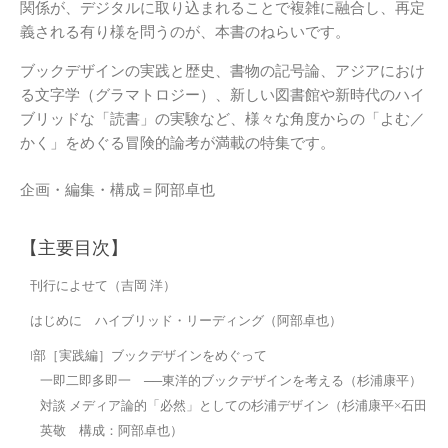
関係が、デジタルに取り込まれることで複雑に融合し、再定
義される有り様を問うのが、本書のねらいです。
ブックデザインの実践と歴史、書物の記号論、アジアにおけ
る文字学（グラマトロジー）、新しい図書館や新時代のハイ
ブリッドな「読書」の実験など、様々な角度からの「よむ／
かく」をめぐる冒険的論考が満載の特集です。
企画・編集・構成＝阿部卓也
【主要目次】
刊行によせて（吉岡 洋）
はじめに ハイブリッド・リーディング（阿部卓也）
I部［実践編］ブックデザインをめぐって
一即二即多即一 ──東洋的ブックデザインを考える（杉浦康平）
対談 メディア論的「必然」としての杉浦デザイン（杉浦康平×石田
英敬 構成：阿部卓也）