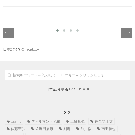
日本記号学会Facebook
日本記号学会FACEBOOK
タグ
pramo
フォルマント兄弟
三輪眞弘
佐久間正英
佐藤守弘
佐近田展康
判定
前川修
南田勝也