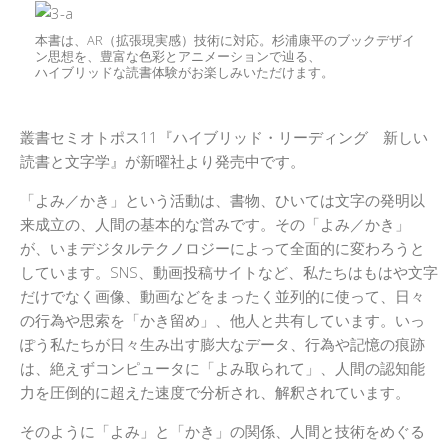
本書は、AR（拡張現実感）技術に対応。杉浦康平のブックデザイ
ン思想を、豊富な色彩とアニメーションで辿る、
ハイブリッドな読書体験がお楽しみいただけます。
叢書セミオトポス11『ハイブリッド・リーディング 新しい
読書と文字学』が新曜社より発売中です。
「よみ／かき」という活動は、書物、ひいては文字の発明以
来成立の、人間の基本的な営みです。その「よみ／かき」
が、いまデジタルテクノロジーによって全面的に変わろうと
しています。SNS、動画投稿サイトなど、私たちはもはや文字
だけでなく画像、動画などをまったく並列的に使って、日々
の行為や思索を「かき留め」、他人と共有しています。いっ
ぽう私たちが日々生み出す膨大なデータ、行為や記憶の痕跡
は、絶えずコンピュータに「よみ取られて」、人間の認知能
力を圧倒的に超えた速度で分析され、解釈されています。
そのように「よみ」と「かき」の関係、人間と技術をめぐる