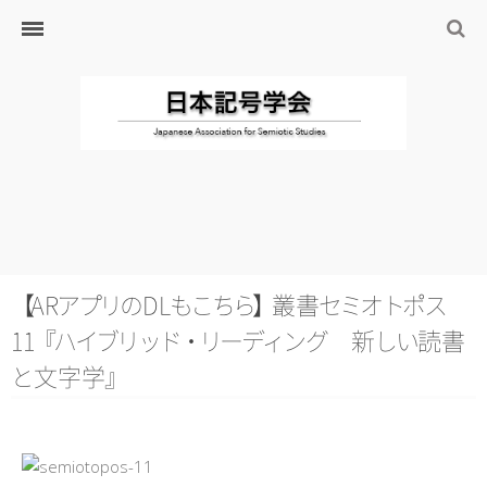
ホーム
日本記号学会とは
日本記号学会会則
会員のサイト
リンク
入会するには
学会の沿革・出版物
学会の沿革
【
A
R
ア
プ
リ
の
D
L
も
こ
ち
ら
】
叢
書
セ
ミ
オ
ト
ポ
ス
学会の出版物
1
1
『
ハ
イ
ブ
リ
ッ
ド
・
リ
ー
デ
ィ
ン
グ
新
し
い
読
書
ジャーナル（論文誌）
と
文字
学
』
研究発表について
研究会・研究プロジェクト