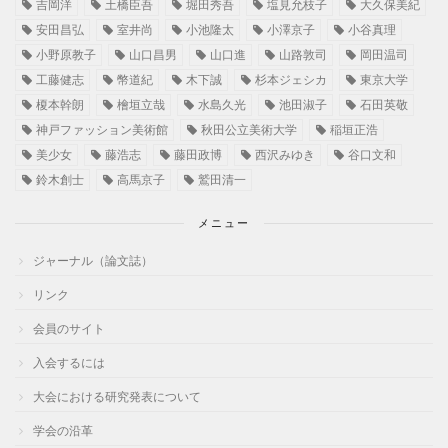
吉岡洋
土橋臣吾
堀田秀吾
塩見允枝子
大久保美紀
安田昌弘
室井尚
小池隆太
小澤京子
小谷真理
小野原教子
山口昌男
山口進
山路敦司
岡田温司
工藤健志
幣道紀
木下誠
杉本ジェシカ
東京大学
榎本幹朗
檜垣立哉
水島久光
池田淑子
石田英敬
神戸ファッション美術館
秋田公立美術大学
稲垣正浩
美少女
藤浩志
藤田政博
西沢みゆき
谷口文和
鈴木創士
高馬京子
鷲田清一
メニュー
ジャーナル（論文誌）
リンク
会員のサイト
入会するには
大会における研究発表について
学会の沿革