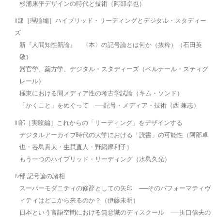
杉浦康平デザインの時代と技術（阿部卓也）
II部［理論編］ハイブリッド・リーディングとデジタル・スタディー
ズ
新『人間知性新論』 〈本〉の記号論とは何か（抜粋）（石田英
敬）
器官学、薬方学、デジタル・スタディーズ（ベルナール・スティグ
レール）
極東における間メディア性の考古学試論（キム・ソンド）
「かくこと」をめぐって ──記号・メディア・技術（西 兼志）
III部［実験編］これからの「リーディング」をデザインする
デジタルアーカイブ時代の大学における「読書」の可能性（阿部卓
也・谷島貫太・生貝直人・野網摩利子）
もう一つのハイブリッド・リーディング（水島久光）
IV部 記号論の諸相
スーパーモダニティの修辞としての矢印 ──そのパフォーマティヴ
ィティはどこから来るのか？（伊藤未明）
日本という言語空間における無意識のディスクール ──折口信夫の