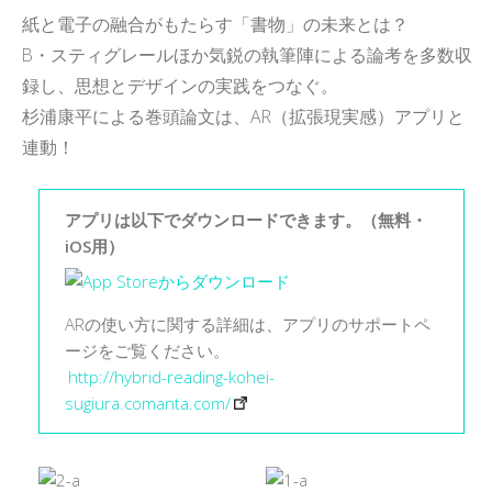
日本記号学会第46回大会
（2026/7/11・7/12）「パース
紙と電子の融合がもたらす「書物」の未来とは？
記号論のフロンティア」特設ペ
B・スティグレールほか気鋭の執筆陣による論考を多数収
ージ
録し、思想とデザインの実践をつなぐ。
杉浦康平による巻頭論文は、AR（拡張現実感）アプリと
連動！
アプリは以下でダウンロードできます。（無料・
iOS用）
ARの使い方に関する詳細は、アプリのサポートペ
ージをご覧ください。
http://hybrid-reading-kohei-
sugiura.comanta.com/