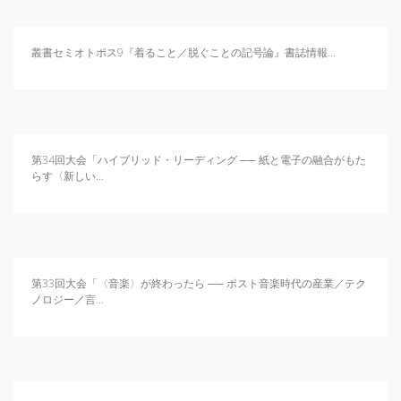
叢書セミオトポス9『着ること／脱ぐことの記号論』書誌情報...
第34回大会「ハイブリッド・リーディング ── 紙と電子の融合がもた
らす〈新しい...
第33回大会「〈音楽〉が終わったら ── ポスト音楽時代の産業／テク
ノロジー／言...