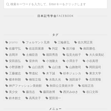
日本記号学会FACEBOOK
タグ
pramo
フォルマント兄弟
三輪眞弘
佐久間正英
佐藤守弘
佐近田展康
判定
前川修
南田勝也
吉岡洋
土橋臣吾
堀田秀吾
塩見允枝子
大久保美紀
安田昌弘
室井尚
小池隆太
小澤京子
小谷真理
小野原教子
山口昌男
山口進
山路敦司
岡田温司
工藤健志
幣道紀
木下誠
杉本ジェシカ
東京大学
榎本幹朗
檜垣立哉
水島久光
池田淑子
石田英敬
神戸ファッション美術館
秋田公立美術大学
稲垣正浩
美少女
藤浩志
藤田政博
西沢みゆき
谷口文和
鈴木創士
高馬京子
鷲田清一
メニュー