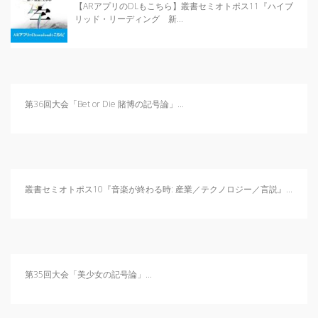
日本記号学会第46回大会
【ARアプリのDLもこちら】叢書セミオトポス11『ハイブ
（2026/7/11・7/12）「パース
リッド・リーディング 新...
記号論のフロンティア」特設ペ
ージ
第36回大会「Bet or Die 賭博の記号論」...
叢書セミオトポス10『音楽が終わる時: 産業／テクノロジー／言説』...
第35回大会「美少女の記号論」...