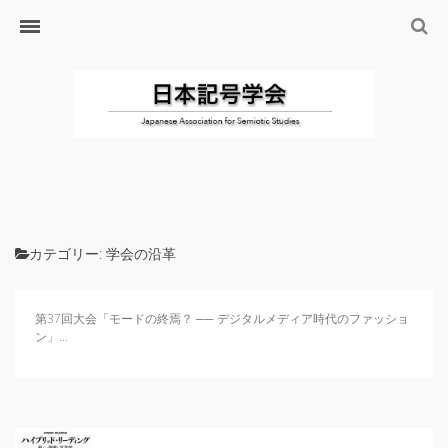
ホーム
日本記号学会とは
日本記号学会会則
会員のサイト
リンク
入会するには
学会の沿革・出版物
カテゴリー:
学会の沿革
学会の沿革
学会の出版物
第37回大会「モードの終焉？ ── デジタルメディア時代のファッショ
ン」...
ジャーナル（論文誌）
研究発表について
研究会・研究プロジェクト