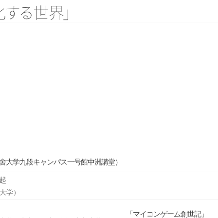
化
す
る
世
界
」
舍大学九段キャンパス一号館中洲講堂）
起
大学）
「マイコンゲーム創世記」