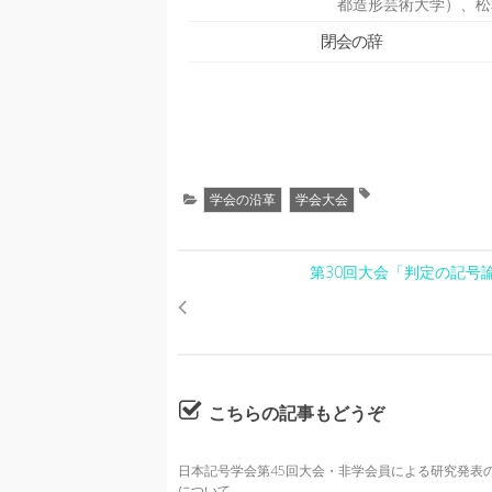
都造形芸術大学）、松
閉会の辞
学会の沿革
学会大会
第30回大会「判定の記号
こちらの記事もどうぞ
日本記号学会第45回大会・非学会員による研究発表
について