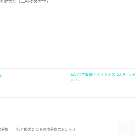
本健太郎（二松學舍大学）
論」
新記号学叢書[セミオトポス]第6巻『
ョン』
の募集
第37回大会 研究発表募集のお知らせ