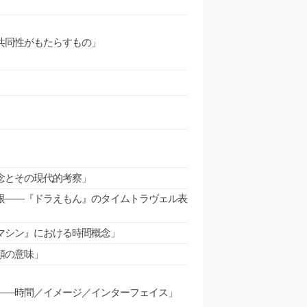
共同性がもたらすもの」
念とその現代的考察」
眼――『ドラえもん』のタイムトラヴェル表
マシン』における時間概念」
類の意味」
――時間／イメージ／インターフェイス」