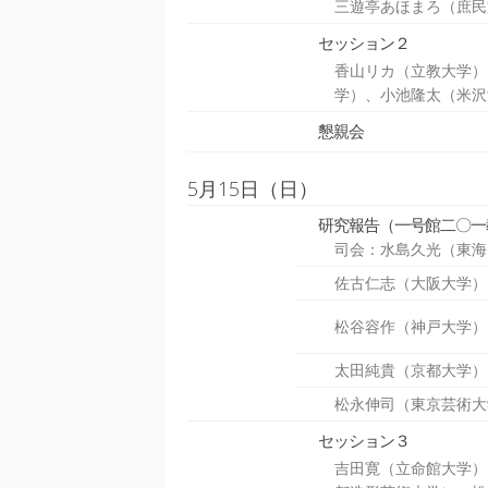
三遊亭あほまろ（庶民
セッション２
香山リカ（立教大学）
学）、小池隆太（米沢
懇親会
5月15日（日）
研究報告（一号館二〇一
司会：水島久光（東海
佐古仁志（大阪大学）
松谷容作（神戸大学）
太田純貴（京都大学）
松永伸司（東京芸術大
セッション３
吉田寛（立命館大学）