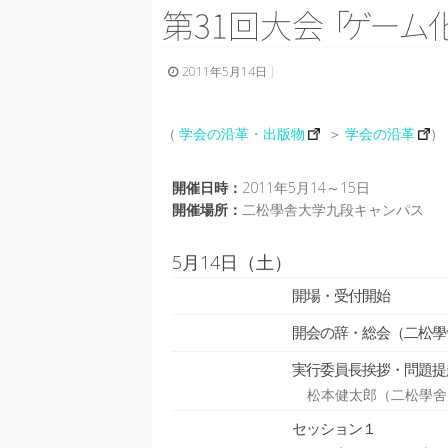
第31回大
会
「
ゲ
ー
ム
2011年5月14日
（
学会の沿革・出版物
＞
学会の沿革
）
開催日時：
2011年5月14～15日
開催場所：
二松學舎大学九段キャンパス
5月14日（土）
開場・受付開始
開会の辞・総会（二松學
実行委員長挨拶・問題提
松本健太郎（二松學舍
セッション１