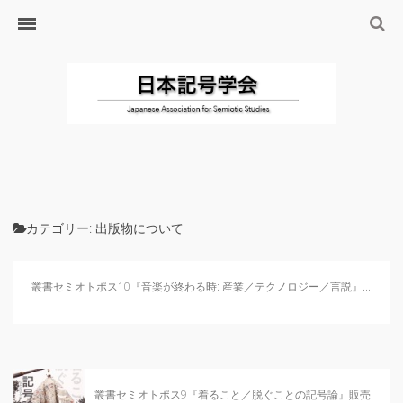
ホーム
日本記号学会とは
日本記号学会会則
会員のサイト
リンク
入会するには
学会の沿革・出版物
カテゴリー:
出版物について
学会の沿革
学会の出版物
叢書セミオトポス10『音楽が終わる時: 産業／テクノロジー／言説』...
ジャーナル（論文誌）
研究発表について
研究会・研究プロジェクト
叢書セミオトポス9『着ること／脱ぐことの記号論』販売