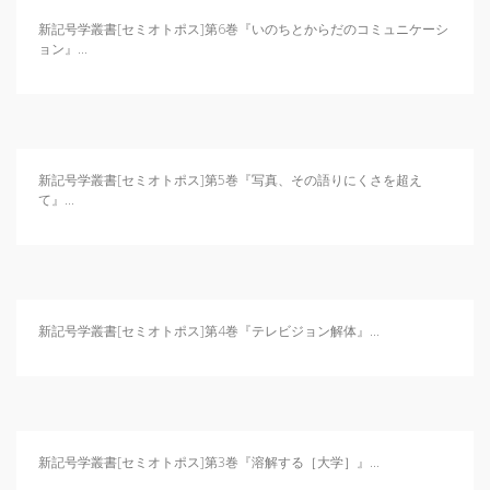
新記号学叢書[セミオトポス]第6巻『いのちとからだのコミュニケーシ
ョン』...
新記号学叢書[セミオトポス]第5巻『写真、その語りにくさを超え
て』...
新記号学叢書[セミオトポス]第4巻『テレビジョン解体』...
新記号学叢書[セミオトポス]第3巻『溶解する［大学］』...