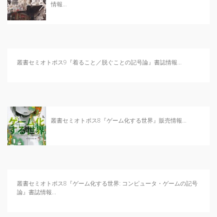
日本記号学会第46回大会
情報...
（2026/7/11・7/12）「パース
記号論のフロンティア」特設ペ
ージ
叢書セミオトポス9『着ること／脱ぐことの記号論』書誌情報...
叢書セミオトポス8『ゲーム化する世界』販売情報...
叢書セミオトポス8『ゲーム化する世界: コンピュータ・ゲームの記号
論』書誌情報...