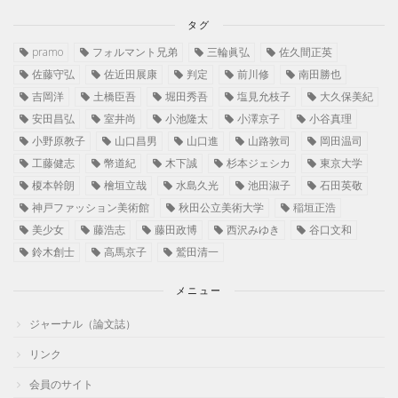
タグ
pramo
フォルマント兄弟
三輪眞弘
佐久間正英
佐藤守弘
佐近田展康
判定
前川修
南田勝也
吉岡洋
土橋臣吾
堀田秀吾
塩見允枝子
大久保美紀
安田昌弘
室井尚
小池隆太
小澤京子
小谷真理
小野原教子
山口昌男
山口進
山路敦司
岡田温司
工藤健志
幣道紀
木下誠
杉本ジェシカ
東京大学
榎本幹朗
檜垣立哉
水島久光
池田淑子
石田英敬
神戸ファッション美術館
秋田公立美術大学
稲垣正浩
美少女
藤浩志
藤田政博
西沢みゆき
谷口文和
鈴木創士
高馬京子
鷲田清一
メニュー
ジャーナル（論文誌）
リンク
会員のサイト