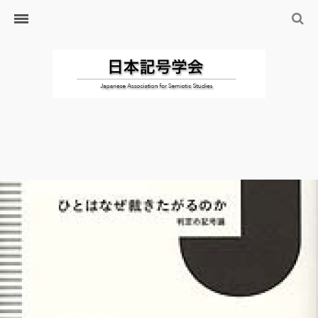
ホーム
日本記号学会とは
日本記号学会会則
会員のサイト
リンク
入会するには
学会の沿革・出版物
学会の沿革
学会の出版物
ジャーナル（論文誌）
研究発表について
研究会・研究プロジェクト