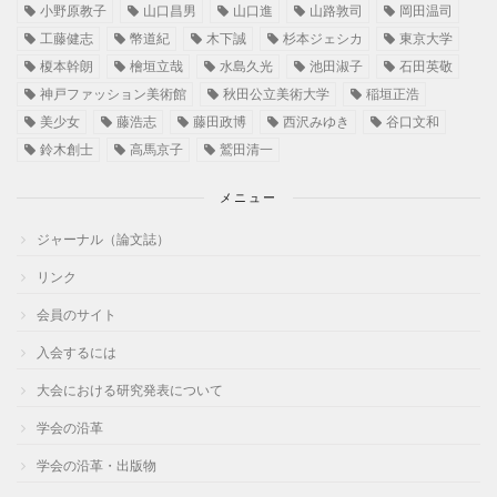
小野原教子
山口昌男
山口進
山路敦司
岡田温司
工藤健志
幣道紀
木下誠
杉本ジェシカ
東京大学
榎本幹朗
檜垣立哉
水島久光
池田淑子
石田英敬
神戸ファッション美術館
秋田公立美術大学
稲垣正浩
美少女
藤浩志
藤田政博
西沢みゆき
谷口文和
鈴木創士
高馬京子
鷲田清一
メニュー
ジャーナル（論文誌）
リンク
会員のサイト
入会するには
大会における研究発表について
学会の沿革
学会の沿革・出版物