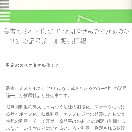
日本記号学会第46回大会
（2026/7/11・7/12）「パース
記号論のフロンティア」特設ペ
ージ
叢
書
セ
ミ
オ
ト
ポ
ス
7
『
ひ
と
は
な
ぜ
裁
き
た
が
る
の
か
─判
定
の
記号論
―
』
販売情報
判定のスペクタクル化！？
叢書セミオトポス7『ひとはなぜ裁きたがるのか─判定の記号
論―』が新曜社より発売中です。
裁判員制度の導入にともなう法廷の劇場化、スポーツにおけ
るサイボーグ化・映像判定、テクノロジーの発達にともなう
生死の判定、そして震災・原発事故のあ との判定（判断）ミ
スなど、いまやひとはいたるところで判定し判定される状況