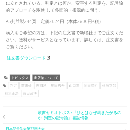
に立たされている。判定とは何か、変容する判定を、記号論
的アプローチを駆使 して多面的・根源的に問う。
A5判並製244頁 定価3024円（本体2800円+税）
購入をご希望の方は、下記の注文書で新曜社までご注文くだ
さい。送料がサービスとなっています。詳しくは、注文書を
ご覧ください。
注文書ダウンロード
トピックス
出版物について
判定
前川修
吉岡洋
堀田秀吾
山口進
岡田温司
檜垣立哉
稲垣正浩
藤田政博
叢書セミオトポス7『ひとはなぜ裁きたがるの
か: 判定の記号論』書誌情報
日本記号学会第33回大会