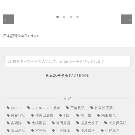
日本記号学会Facebook
日本記号学会FACEBOOK
タグ
pramo
フォルマント兄弟
三輪眞弘
佐久間正英
佐藤守弘
佐近田展康
判定
前川修
南田勝也
吉岡洋
土橋臣吾
堀田秀吾
塩見允枝子
大久保美紀
安田昌弘
室井尚
小池隆太
小澤京子
小谷真理