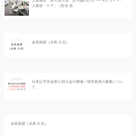
日本記号学会第46回大会
大会報告：第42回大会「記号論の行方 ── モビリティ・
（2026/7/11・7/12）「パース
人新世・ケア」（松谷 容...
記号論のフロンティア」特設ペ
ージ
会長挨拶（水島 久光）
日本記号学会第42回大会の開催／研究発表の募集につい
て...
会長挨拶（水島 久光）