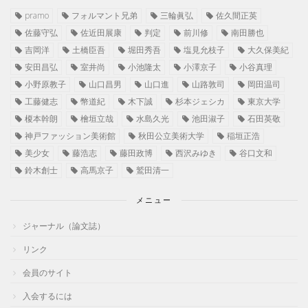
pramo
フォルマント兄弟
三輪眞弘
佐久間正英
佐藤守弘
佐近田展康
判定
前川修
南田勝也
吉岡洋
土橋臣吾
堀田秀吾
塩見允枝子
大久保美紀
安田昌弘
室井尚
小池隆太
小澤京子
小谷真理
小野原教子
山口昌男
山口進
山路敦司
岡田温司
工藤健志
幣道紀
木下誠
杉本ジェシカ
東京大学
榎本幹朗
檜垣立哉
水島久光
池田淑子
石田英敬
神戸ファッション美術館
秋田公立美術大学
稲垣正浩
美少女
藤浩志
藤田政博
西沢みゆき
谷口文和
鈴木創士
高馬京子
鷲田清一
メニュー
ジャーナル（論文誌）
リンク
会員のサイト
入会するには