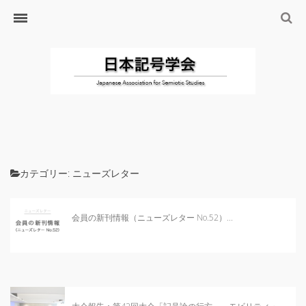
ホーム
日本記号学会とは
日本記号学会会則
会員のサイト
リンク
入会するには
学会の沿革・出版物
カテゴリー:
ニューズレター
学会の沿革
学会の出版物
会員の新刊情報（ニューズレター No.52）...
ジャーナル（論文誌）
研究発表について
研究会・研究プロジェクト