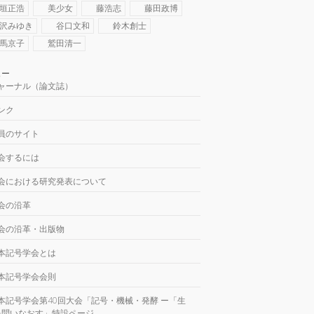
垣正浩
美少女
藤浩志
藤田政博
沢みゆき
谷口文和
鈴木創士
馬京子
鷲田清一
ュー
ャーナル（論文誌）
ンク
員のサイト
会するには
会における研究発表について
会の沿革
会の沿革・出版物
本記号学会とは
本記号学会会則
本記号学会第40回大会「記号・機械・発酵 ー「生
を問いなおす」特設ページ