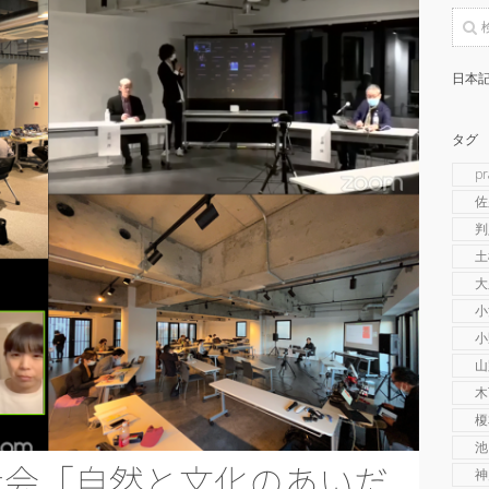
日本記
タグ
p
佐
判
土
大
小
小
山
木
榎
池
大会「自然と文化のあいだ
神