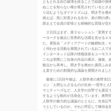
ともとれる自己破壊を経ることで組織や個
ぬことを知らない種が発見されているとさ
り込むようなダイナミズムは、聞き手を務
例えば、死に対置される生や、束の間の儚
踏まえて会員の皆様とも積極的な質疑が交
２日目はまず、第２セッション「変異する
ーヨークを拠点に世界的な活躍を見せるエ
た。展覧会「メディアアートの輪廻転生」や「
く伺わせる活動を展開されているお二人で
インターネット以降の情報技術をユーモラ
ニモは実際にご自身の作品の展示、修復、
観点から再考し、聞き手を務めた廣田ふみ
え直すための刺激的な議論を展開されまし
最後に2日目午後は、人類学者の奥野克巳
ョン「人間ならざるものの生命──哲学と
マニティーズなど、人文学の分野でも最近
するような動向が活発化しています。奥野
人類学の魅力的な議論のとともに、生命記
うとしているのか、それに呼応して檜垣会