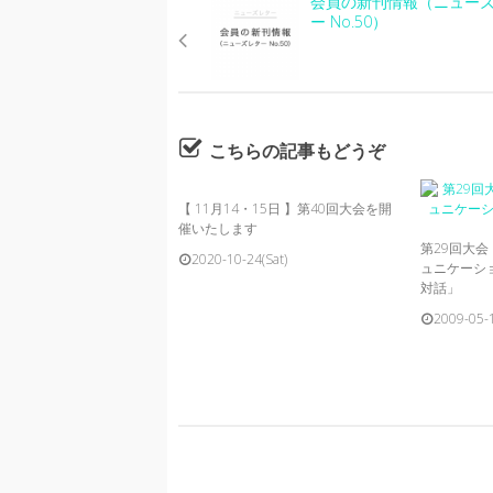
会員の新刊情報（ニュー
ー No.50）
こちらの記事もどうぞ
【 11月14・15日 】第40回大会を開
催いたします
第29回大
2020-10-24(Sat)
ュニケーショ
対話」
2009-05-1