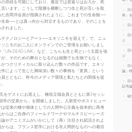
体の存続を可能にしており、最近では若返りはおろか、死
え言います。こうして階層を横断しつつ生と死が互いを取
日
めた吉岡洋会員が指摘されたように、これまでの生命観──
命」を
い生命──とは真っ向から対立するものであり、そのことを
日
わされました。
日
テクノロジーとアート──エキソニモを迎えて」で、ニュ
ジ
キソニモのお二人にオンラインでのご登壇をお願いしまし
日
UN-DEAD-LINK」など、こちらも生と死という主題を強
ジ
すが、そのための舞台となるのは細胞でも生物でもなく、
スかつクリティカルに取り込んだ数々の作品です。エキソ
日
改作によって生じた興味深い数々の事例を「変異」という
論」
会員とともに、昨今のメディア環境と私たちとの関係を捉
日
た。
記号
氏をゲストにお迎えし、檜垣立哉会員とともに第3セッシ
研
人類学の交差から」を開催しました。人新世やポストヒュー
では従来の種や個体としての人間中心主義を抜本的に再考
氏からはご自身のフィールドワークやマルチスピーシーズ
号論やアニミズムがいかにして（再）注目され賦活されよ
員からは、フランス哲学における非人間的なものへの着目