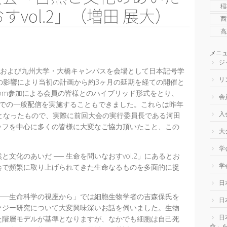
稲
vol.2」（増田 展大）
西
高
メニ
ジ
議室および九州大学・大橋キャンパスを会場として日本記号学
リ
の影響により当初の計画から約3ヶ月の延期を経ての開催と
om参加による会員の皆様とのハイブリッド形式をとり、
会
beでの一般配信を実施することもできました。これらは昨年
入
となったもので、実際に前回大会の実行委員長である河田
ッフを中心に多くの皆様に大変なご協力頂いたこと、この
大
学
化のあいだ ── 生命を問いなおすvol.2」にあるとお
学
会で頻繁に取り上げられてきた生命なるものを多面的に捉
日
──生命科学の視座から」では細胞生物学者の吉森保氏を
日
ァジー研究について大変興味深いお話を伺いました。生物
日
た階層モデルが基準となりますが、なかでも細胞は自己死
命」