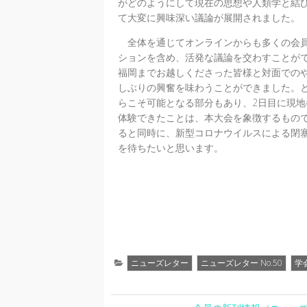
がどのようにして現在の思想や人類学と結
て大変に興味深い議論が展開されました。
全体を通じてオンラインからも多くの会員
ションを含め、活発な議論を交わすことが
福岡までお越しくださった皆様と対面での
しぶりの興奮を味わうことができました。
らこそ可能となる部分もあり、2日目に現
体験できたことは、本大会を象徴するもの
ると同時に、新型コロナウイルスによる閉
を待ちたいと思います。
ニューズレター
ニューズレター No.50
学