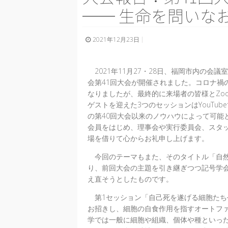
── 生命を問いなおす
2021年12月23日
2021年11月27・28日、福岡市内の会
会第41回大会が開催されました。コロナ禍
なりましたが、最終的に来場者の皆様とZo
ゲストを迎えた3つのセッションはYouTu
の第40回大会以来のノウハウによって可能
会員をはじめ、理事会や実行委員会、スタ
場を借りて心からお礼申し上げます。
今回のテーマもまた、そのタイトル「自然と文
り、前回大会の主題を引き継ぎつつ記号学
え直そうとしたものです。
第1セッション「自己死を遂げる細胞たち
お招きし、細胞の自食作用を指すオートフ
学では一般に細胞や組織、個体や種といっ