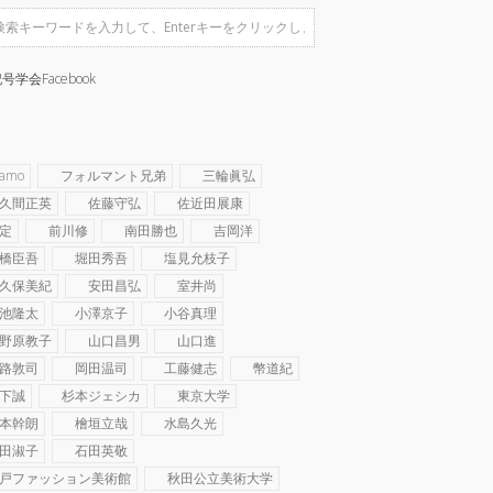
号学会Facebook
ramo
フォルマント兄弟
三輪眞弘
久間正英
佐藤守弘
佐近田展康
定
前川修
南田勝也
吉岡洋
橋臣吾
堀田秀吾
塩見允枝子
久保美紀
安田昌弘
室井尚
池隆太
小澤京子
小谷真理
野原教子
山口昌男
山口進
路敦司
岡田温司
工藤健志
幣道紀
下誠
杉本ジェシカ
東京大学
本幹朗
檜垣立哉
水島久光
田淑子
石田英敬
戸ファッション美術館
秋田公立美術大学