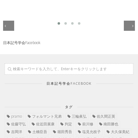
日本記号学会Facebook
日本記号学会FACEBOOK
タグ
pramo
フォルマント兄弟
三輪眞弘
佐久間正英
佐藤守弘
佐近田展康
判定
前川修
南田勝也
吉岡洋
土橋臣吾
堀田秀吾
塩見允枝子
大久保美紀