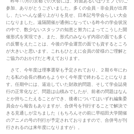
日本記号学会第46回大会
昨年10月の京都での大会には、対面あるいはウェブでのご
（2026/7/11・7/12）「パース
参加、ありがとうございました。多くの会員・非会員が出席
記号論のフロンティア」特設ペ
し、たいへんな盛り上がりを見せ、日本記号学会らしい大会
ージ
になりました。遠隔開催が通例になっている昨今の学会状況
の中で、数少ないスタッフの知恵と努力によってこうした開
催形式を実現でき、また、形式のみならず内容の面でも多く
の反響をえたことは、今後の学会運営の面でも資するところ
が大きいと思います。これもひとえに会員の皆様のご理解と
ご協力のおかげだと考えております。
さて、今年度は理事選挙も予定されており、２期６年にわ
たる私の会長の務めもようやく今年度で終わることになりま
す。任期中には、逼迫していた財政的問題、そして学会誌発
行の正常化など、問題は山積みでしたが、前者の問題はなん
とか持ちこたえることができ、後者についてはいずれ編集委
員会から報告もありますが、合併号を刊行することで解決で
きる見通しが立ちました（もちろんその前に早稲田大学開催
のアニメの号の刊行が予定されておりますので、合併号が刊
行されるのは来年度になりますが）。