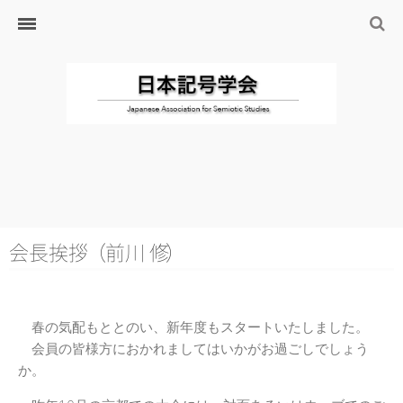
ホーム
日本記号学会とは
日本記号学会会則
会員のサイト
リンク
入会するには
学会の沿革・出版物
学会の沿革
会長挨
拶
（
前川
修
）
学会の出版物
ジャーナル（論文誌）
春の気配もととのい、新年度もスタートいたしました。
研究発表について
会員の皆様方におかれましてはいかがお過ごしでしょう
か。
研究会・研究プロジェクト