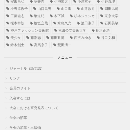
安田昌弘
室井尚
小池隆太
小澤京子
小谷真理
小野原教子
山口昌男
山口進
山路敦司
岡田温司
工藤健志
幣道紀
木下誠
杉本ジェシカ
東京大学
榎本幹朗
檜垣立哉
水島久光
池田淑子
石田英敬
神戸ファッション美術館
秋田公立美術大学
稲垣正浩
美少女
藤浩志
藤田政博
西沢みゆき
谷口文和
鈴木創士
高馬京子
鷲田清一
メニュー
ジャーナル（論文誌）
リンク
会員のサイト
入会するには
大会における研究発表について
学会の沿革
学会の沿革・出版物