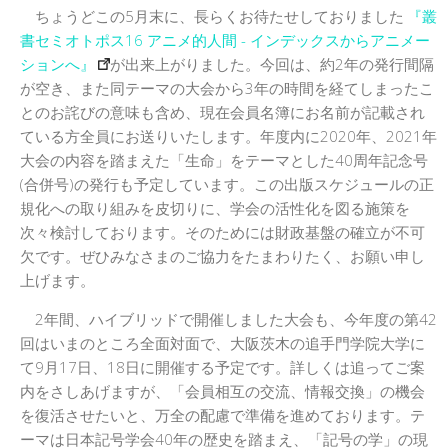
ちょうどこの5月末に、長らくお待たせしておりました
『叢
書セミオトポス16 アニメ的人間 - インデックスからアニメー
ションへ』
が出来上がりました。今回は、約2年の発行間隔
が空き、また同テーマの大会から3年の時間を経てしまったこ
とのお詫びの意味も含め、現在会員名簿にお名前が記載され
ている方全員にお送りいたします。年度内に2020年、2021年
大会の内容を踏まえた「生命」をテーマとした40周年記念号
(合併号)の発行も予定しています。この出版スケジュールの正
規化への取り組みを皮切りに、学会の活性化を図る施策を
次々検討しております。そのためには財政基盤の確立が不可
欠です。ぜひみなさまのご協力をたまわりたく、お願い申し
上げます。
2年間、ハイブリッドで開催しました大会も、今年度の第42
回はいまのところ全面対面で、大阪茨木の追手門学院大学に
て9月17日、18日に開催する予定です。詳しくは追ってご案
内をさしあげますが、「会員相互の交流、情報交換」の機会
を復活させたいと、万全の配慮で準備を進めております。テ
ーマは日本記号学会40年の歴史を踏まえ、「記号の学」の現