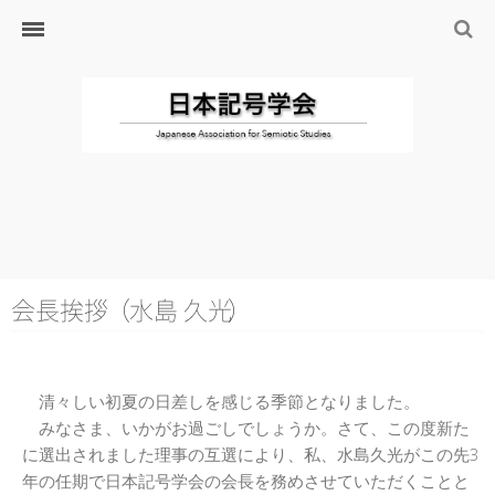
ホーム
日本記号学会とは
日本記号学会会則
会員のサイト
リンク
入会するには
学会の沿革・出版物
学会の沿革
会長挨
拶
（
水島 久
光
）
学会の出版物
ジャーナル（論文誌）
清々しい初夏の日差しを感じる季節となりました。
研究発表について
みなさま、いかがお過ごしでしょうか。さて、この度新た
に選出されました理事の互選により、私、水島久光がこの先3
研究会・研究プロジェクト
年の任期で日本記号学会の会長を務めさせていただくことと