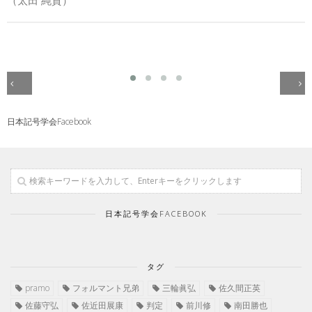
日本記号学会Facebook
日本記号学会FACEBOOK
タグ
pramo
フォルマント兄弟
三輪眞弘
佐久間正英
佐藤守弘
佐近田展康
判定
前川修
南田勝也