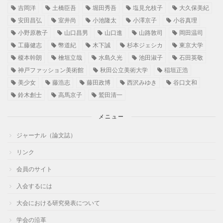
吉岡洋
土橋臣吾
堀田秀吾
塩見允枝子
大久保美紀
安田昌弘
室井尚
小池隆太
小澤京子
小谷真理
小野原教子
山口昌男
山口進
山路敦司
岡田温司
工藤健志
幣道紀
木下誠
杉本ジェシカ
東京大学
榎本幹朗
檜垣立哉
水島久光
池田淑子
石田英敬
神戸ファッション美術館
秋田公立美術大学
稲垣正浩
美少女
藤浩志
藤田政博
西沢みゆき
谷口文和
鈴木創士
高馬京子
鷲田清一
メニュー
ジャーナル（論文誌）
リンク
会員のサイト
入会するには
大会における研究発表について
学会の沿革