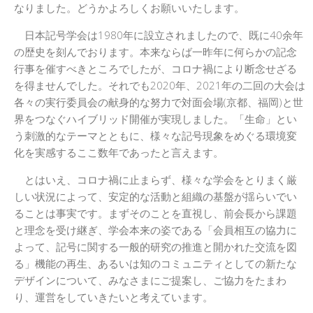
日本記号学会第46回大会
なりました。どうかよろしくお願いいたします。
（2026/7/11・7/12）「パース
記号論のフロンティア」特設ペ
日本記号学会は1980年に設立されましたので、既に40余年
ージ
の歴史を刻んでおります。本来ならば一昨年に何らかの記念
行事を催すべきところでしたが、コロナ禍により断念せざる
を得ませんでした。それでも2020年、2021年の二回の大会は
各々の実行委員会の献身的な努力で対面会場(京都、福岡)と世
界をつなぐハイブリッド開催が実現しました。「生命」とい
う刺激的なテーマとともに、様々な記号現象をめぐる環境変
化を実感するここ数年であったと言えます。
とはいえ、コロナ禍に止まらず、様々な学会をとりまく厳
しい状況によって、安定的な活動と組織の基盤が揺らいでい
ることは事実です。まずそのことを直視し、前会長から課題
と理念を受け継ぎ、学会本来の姿である「会員相互の協力に
よって、記号に関する一般的研究の推進と開かれた交流を図
る」機能の再生、あるいは知のコミュニティとしての新たな
デザインについて、みなさまにご提案し、ご協力をたまわ
り、運営をしていきたいと考えています。