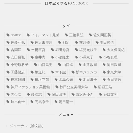
日本記号学会FACEBOOK
タグ
pramo
フォルマント兄弟
三輪眞弘
佐久間正英
佐藤守弘
佐近田展康
判定
前川修
南田勝也
吉岡洋
土橋臣吾
堀田秀吾
塩見允枝子
大久保美紀
安田昌弘
室井尚
小池隆太
小澤京子
小谷真理
小野原教子
山口昌男
山口進
山路敦司
岡田温司
工藤健志
幣道紀
木下誠
杉本ジェシカ
東京大学
榎本幹朗
檜垣立哉
水島久光
池田淑子
石田英敬
神戸ファッション美術館
秋田公立美術大学
稲垣正浩
美少女
藤浩志
藤田政博
西沢みゆき
谷口文和
鈴木創士
高馬京子
鷲田清一
メニュー
ジャーナル（論文誌）