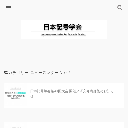
ホーム
日本記号学会とは
日本記号学会会則
会員のサイト
リンク
入会するには
学会の沿革・出版物
カテゴリー:
ニューズレター No.47
学会の沿革
学会の出版物
日本記号学会第40回大会 開催／研究発表募集のお知ら
せ...
ジャーナル（論文誌）
研究発表について
研究会・研究プロジェクト