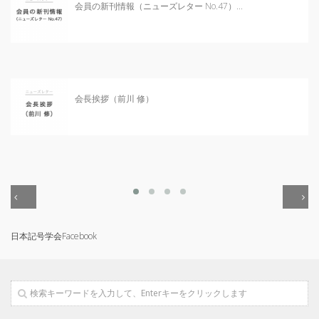
日本記号学会第46回大会
会員の新刊情報（ニューズレター No.47）...
（2026/7/11・7/12）「パース
記号論のフロンティア」特設ペ
ージ
会長挨拶（前川 修）
日本記号学会Facebook