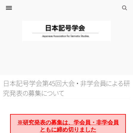
ホーム
日本記号学会とは
日本記号学会会則
会員のサイト
リンク
入会するには
学会の沿革・出版物
学会の沿革
日本記号学会第45回大
会
・
非学会
員
に
よ
る
研
学会の出版物
究発
表
の
募
集
に
つ
い
て
ジャーナル（論文誌）
研究発表について
※研究発表の募集は、学会員・非学会員
研究会・研究プロジェクト
ともに締め切りました