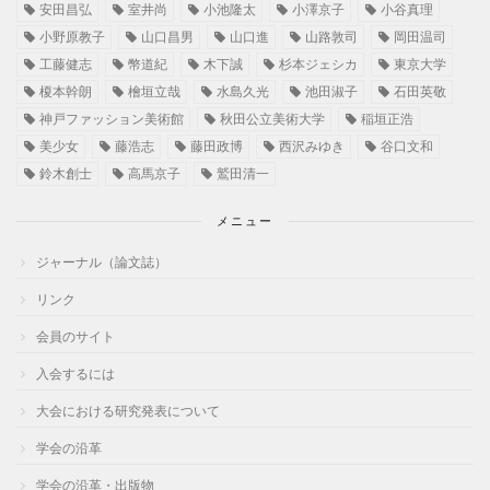
安田昌弘
室井尚
小池隆太
小澤京子
小谷真理
小野原教子
山口昌男
山口進
山路敦司
岡田温司
工藤健志
幣道紀
木下誠
杉本ジェシカ
東京大学
榎本幹朗
檜垣立哉
水島久光
池田淑子
石田英敬
神戸ファッション美術館
秋田公立美術大学
稲垣正浩
美少女
藤浩志
藤田政博
西沢みゆき
谷口文和
鈴木創士
高馬京子
鷲田清一
メニュー
ジャーナル（論文誌）
リンク
会員のサイト
入会するには
大会における研究発表について
学会の沿革
学会の沿革・出版物