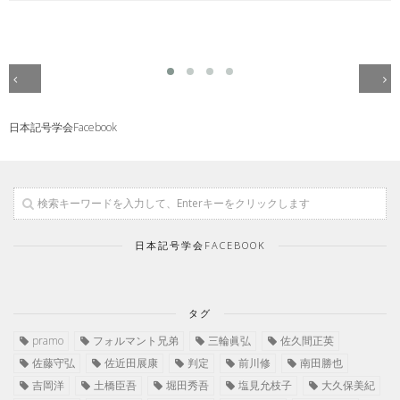
日本記号学会Facebook
日本記号学会FACEBOOK
タグ
pramo
フォルマント兄弟
三輪眞弘
佐久間正英
佐藤守弘
佐近田展康
判定
前川修
南田勝也
吉岡洋
土橋臣吾
堀田秀吾
塩見允枝子
大久保美紀