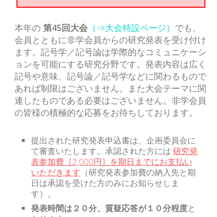
日本記号学会第46回大会
（2026/7/11・7/12）「パース
記号論のフロンティア」特設ペ
本年の
第45回大会
（⇒大会特設ページ）
でも、
ージ
会員とともに非学会員からの研究発表を受け付け
ます。記号学／記号論は学際的なコミュニケーシ
ョンを可能にする研究分野です。発表内容は広く
記号や意味、記号論／記号学などに関わるもので
あれば制限はございません。また大会テーマに関
連したものである必要はございません。非学会員
の皆様の積極的な応募をお待ちしております。
提出された研究発表申込書は、企画委員会に
て審査いたします。承認された方には
研究発
表参加費［2,000円］を期日までにお支払い
いただきます
（研究発表参加費の納入先と期
日は承認を受けた方のみにお知らせしま
す）。
発表時間は２０分、質疑応答が１０分程度
と