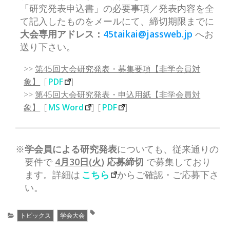
「研究発表申込書」の必要事項／発表内容を全
て記入したものをメールにて、締切期限までに
大会専用アドレス：
45taikai@jassweb.jp
へお
送り下さい。
>>
第45回大会研究発表・募集要項【非学会員対
象】
[
PDF
]
>>
第45回大会研究発表・申込用紙【非学会員対
象】
[
MS Word
] [
PDF
]
※
学会員による研究発表
についても、従来通りの
要件で
4月30日(火)
応募締切
で募集しており
ます。詳細は
こちら
からご確認・ご応募下さ
い。
トピックス
学会大会