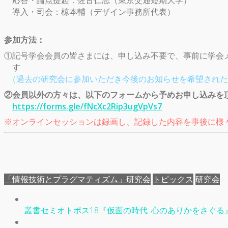
導入・司会：椋本輔（デザイン事務所代表）
参加方法：
①記号学会会員の皆さまには、申し込み不要で、事前に学会
す
（過去の研究会に参加いただき今後のお知らせを希望された
②会員以外の方々は、以下のフォームから予めお申し込みを
https://forms.gle/fNcXc2Rip3ugVpVs7
※オンラインセッションは録画し、記録した内容を事後に様
「情報技術とプラグマティズム」研究会
トピックス
研究会
叢書セミオトポス18『仮面の時代: 心のありかをさぐる