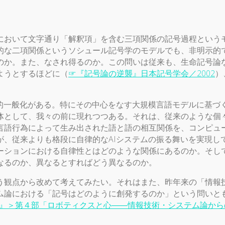
おいて文字通り「解釈項」を含む三項関係の記号過程という
的な二項関係というソシュール記号学のモデルでも、非明示的
のか。また、なされ得るのか。この問いは従来も、生命記号論
ようとするほどに（
☞『記号論の逆襲』日本記号学会／2002
）
的一般化がある。特にその中心をなす大規模言語モデルに基づく
体として、我々の前に現れつつある。それは、従来のような個々
言語行為によって生み出された語と語の相互関係を、コンピュ
が、従来よりも格段に自律的なAIシステムの振る舞いを実現し
ーションにおける自律性とはどのような関係にあるのか。そして
なるのか、異なるとすればどう異なるのか。
観点から改めて考えてみたい。それはまた、昨年来の「情報
ム論における「記号はどのように創発するのか」という問いと
る』＞第４部「ロボティクスと心――情報技術・システム論か