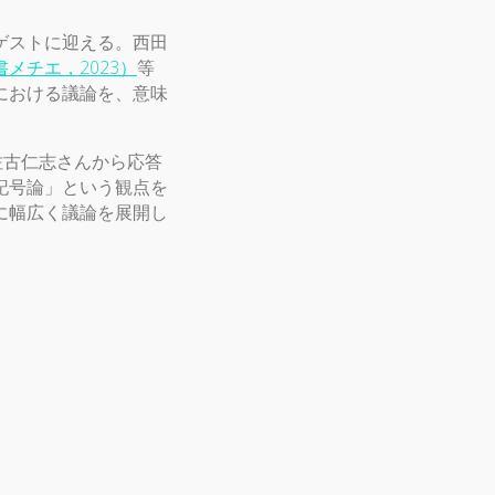
ゲストに迎える。西田
メチエ，2023）
等
における議論を、意味
佐古仁志さんから応答
記号論」という観点を
に幅広く議論を展開し