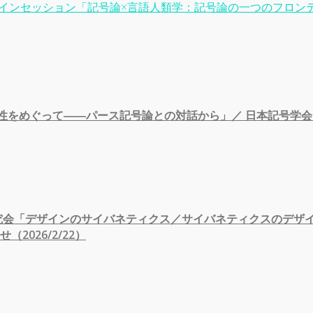
オンラインセッション「記号論×言語人類学：記号論の一つのフロ
可能性をめぐって――パース記号論との対話から」／ 日本記号学
究会「デザインのサイバネティクス／サイバネティクスのデザ
026/2/22）