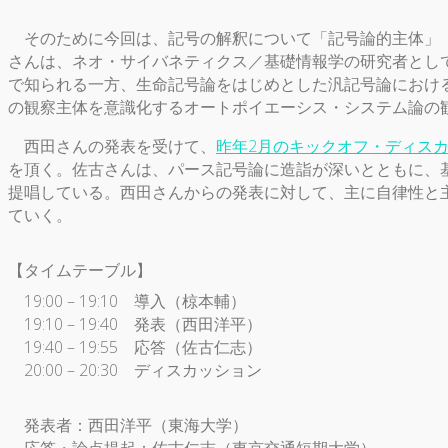
そのために今回は、記号の解釈について「記号論的主体」「
さんは、ネオ・サイバネティクス／基礎情報学の研究者とし
で知られる一方、生命記号論をはじめとした汎記号論におけ
の観察主体を意識化するオートポイエーシス・システム論の
西田さんの発表を受けて、
昨年2月のキックオフ・ディスカ
を頂く。佐古さんは、パース記号論に造詣が深いとともに、
提唱している。西田さんからの発表に対して、主に自律性と
ていく。
【タイムテーブル】
19:00 – 19:10 導入（椋本輔）
19:10 – 19:40 発表（西田洋平）
19:40 – 19:55 応答（佐古仁志）
20:00 – 20:30 ディスカッション
発表者：西田洋平（東海大学）
応答・論点提起：佐古仁志（東京交通短期大学）