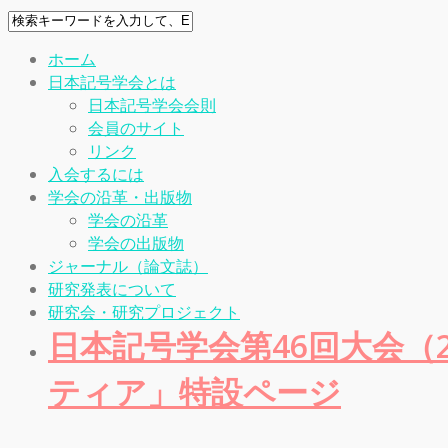
ホーム
日本記号学会とは
日本記号学会会則
会員のサイト
リンク
入会するには
学会の沿革・出版物
学会の沿革
学会の出版物
ジャーナル（論文誌）
研究発表について
研究会・研究プロジェクト
日本記号学会第46回大会（20
ティア」特設ページ