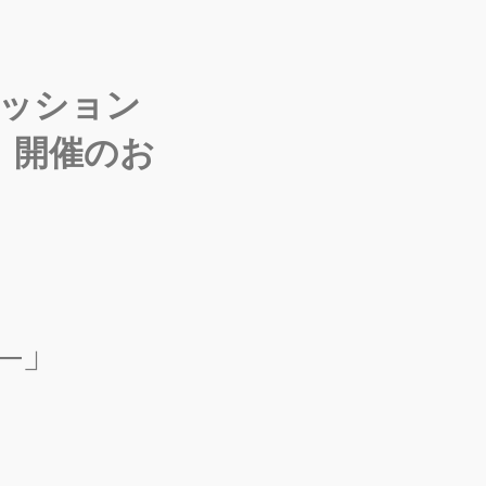
セッション
」開催のお
」
―