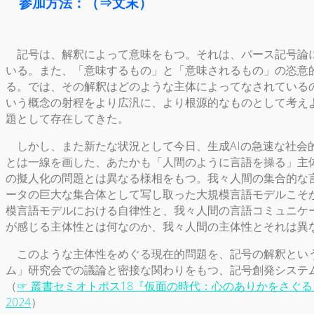
参加方法：（⇒文末）
記号は、解釈によって意味をもつ。それは、パース記号論に
いる。また、「意味するもの」と「意味されるもの」の恣意
る。では、その解釈はどのような主体によってなされている
いう概念の射程をより広汎に、より根源的なものとして考え
題として存在してきた。
しかし、また新たな状況として今日、生成AIの急速な社会
とは一線を画した、あたかも「人間のように言語を操る」主
の擬人化の問題とは異なる様相をもつ。我々人間の集合的な
ータの巨大な集合体として写し取った大規模言語モデルこそ
模言語モデルにおける自律性と、我々人間の言語コミュニケ
が感じる主体性とは何なのか、我々人間の主体性とそれは異
このような主体性をめぐる現在的問題を、記号の解釈という
ム」研究会での議論と密接な関わりをもつ、記号創発システ
（
☞ 叢書セミオトポス18『仮面の時代：心のありかをさぐ
2024
）