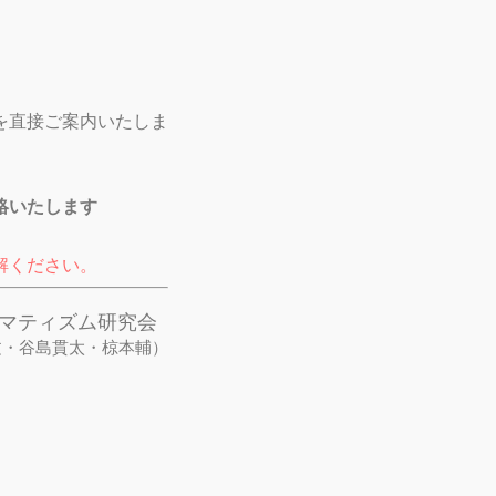
を直接ご案内いたしま
絡いたします
解ください。
グマティズム研究会
文・谷島貫太・椋本輔）