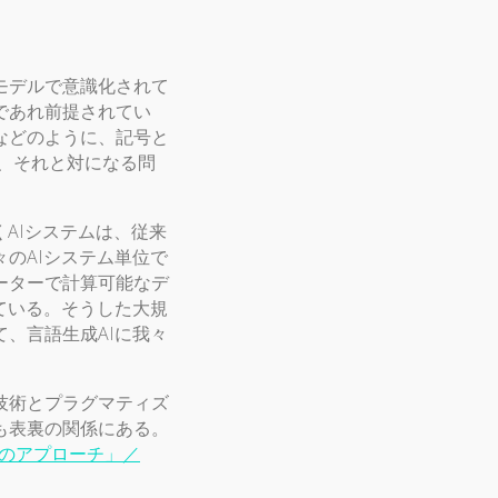
モデルで意識化されて
であれ前提されてい
などのように、記号と
、それと対になる問
AIシステムは、従来
のAIシステム単位で
ーターで計算可能なデ
ている。そうした大規
、言語生成AIに我々
技術とプラグマティズ
も表裏の関係にある。
らのアプローチ」／