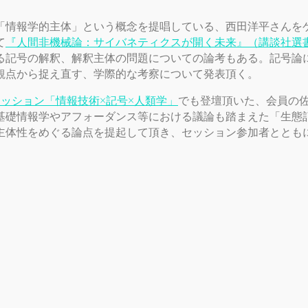
情報学的主体」という概念を提唱している、西田洋平さんを
て
『人間非機械論：サイバネティクスが開く未来』（講談社選書
る記号の解釈、解釈主体の問題についての論考もある。記号論
観点から捉え直す、学際的な考察について発表頂く。
ッション「情報技術×記号×人類学」
でも登壇頂いた、会員の
基礎情報学やアフォーダンス等における議論も踏まえた「生態
主体性をめぐる論点を提起して頂き、セッション参加者ととも