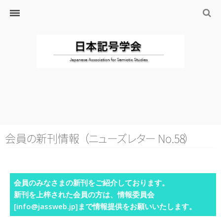
ホーム
日本記号学会とは
日本記号学会会則
会員のサイト
リンク
入会するには
学会の沿革・出版物
学会の沿革
会
員
の
新刊情
報
（
ニ
ュ
ー
ズ
レ
タ
ー
No.5
8
）
学会の出版物
ジャーナル（論文誌）
会員のみなさまの新刊をご紹介しております。
研究発表について
新刊を上梓された会員の方は、情報委員会
研究会・研究プロジェクト
[info@jassweb.jp]まで情報提供をお願いいたします。