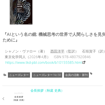
『AIという名の鏡: 機械思考の世界で人間らしさを見
ために』
シャノン・ヴァロー（著）
西田洋平
（監訳） 石垣賀子（訳
東京化学同人（2026年4月） ISBN 978-4807920846
https://www.tkd-pbl.com/book/b10155585.html
ニューズレター
ニューズレター No.58
会員の活動・新刊
会長挨拶（秋庭 史典）