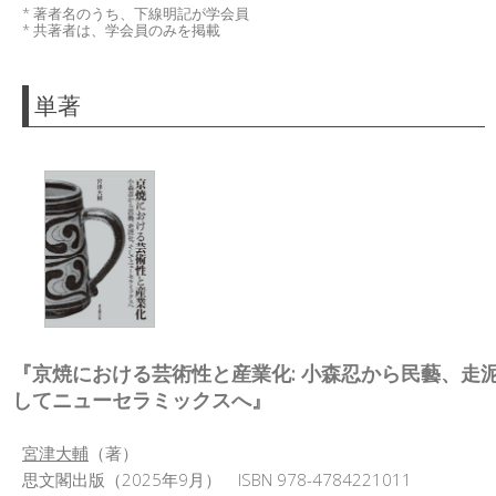
日本記号学会第46回大会
* 著者名のうち、下線明記が学会員
（2026/7/11・7/12）「パース
* 共著者は、学会員のみを掲載
記号論のフロンティア」特設ペ
ージ
単著
『京焼における芸術性と産業化: 小森忍から民藝、走
してニューセラミックスへ』
宮津大輔
（著）
思文閣出版（2025年9月） ISBN 978-4784221011