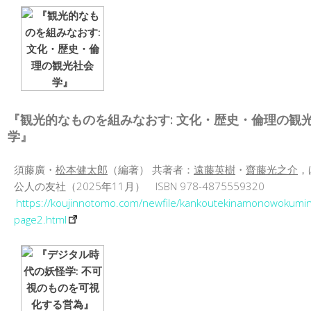
『観光的なものを組みなおす: 文化・歴史・倫理の観
学』
須藤廣・
松本健太郎
（編著） 共著者：
遠藤英樹
・
齋藤光之介
，
公人の友社（2025年11月） ISBN 978-4875559320
https://koujinnotomo.com/newfile/kankoutekinamonowokum
page2.html