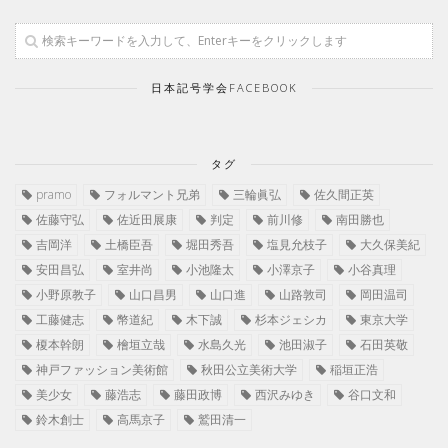
日本記号学会FACEBOOK
タグ
pramo
フォルマント兄弟
三輪眞弘
佐久間正英
佐藤守弘
佐近田展康
判定
前川修
南田勝也
吉岡洋
土橋臣吾
堀田秀吾
塩見允枝子
大久保美紀
安田昌弘
室井尚
小池隆太
小澤京子
小谷真理
小野原教子
山口昌男
山口進
山路敦司
岡田温司
工藤健志
幣道紀
木下誠
杉本ジェシカ
東京大学
榎本幹朗
檜垣立哉
水島久光
池田淑子
石田英敬
神戸ファッション美術館
秋田公立美術大学
稲垣正浩
美少女
藤浩志
藤田政博
西沢みゆき
谷口文和
鈴木創士
高馬京子
鷲田清一