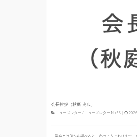
会長挨拶（秋庭 史典）
ニューズレター
/
ニューズレター No.58
202
学会とは何かを調べると、次のようにあります。 