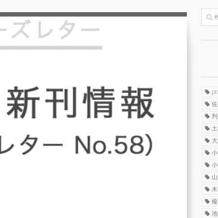
p
佐
判
土
大
小
小
山
木
榎
池