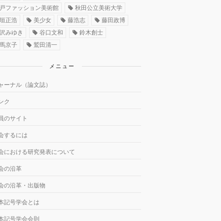
戸ファッション美術館
秋田公立美術大学
垣正浩
美少女
藤浩志
藤田政博
沢みゆき
谷口文和
鈴木創士
馬京子
鷲田清一
メニュー
ャーナル（論文誌）
ンク
員のサイト
会するには
会における研究発表について
会の沿革
会の沿革・出版物
本記号学会とは
本記号学会会則