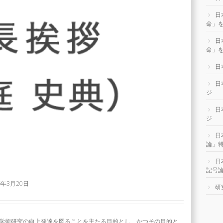
日
命」
日
命」を
日
日
ジ
日
ジ
日
論」
日
記号
6年3月20日
研
学術研究の向上発達を図ることを主たる目的とし、かつその目的と