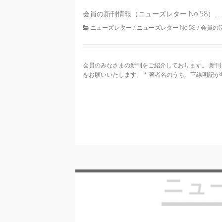
会員の新刊情報（ニューズレター No.58）...
ニューズレター
/
ニューズレター No.58
/
会員の
会員のみなさまの新刊をご紹介しております。 新刊を上梓
をお願いいたします。 * 著者名のうち、下線明記が学
20
Fri
2026