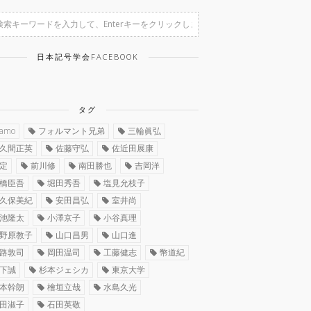
日本記号学会FACEBOOK
タグ
ramo
フォルマント兄弟
三輪眞弘
久間正英
佐藤守弘
佐近田展康
定
前川修
南田勝也
吉岡洋
橋臣吾
堀田秀吾
塩見允枝子
久保美紀
安田昌弘
室井尚
池隆太
小澤京子
小谷真理
野原教子
山口昌男
山口進
路敦司
岡田温司
工藤健志
幣道紀
下誠
杉本ジェシカ
東京大学
本幹朗
檜垣立哉
水島久光
田淑子
石田英敬