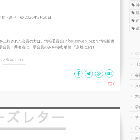
神
稲
活動・新刊
2026年3月20日
西
高
された会員の方は、情報委員会[info@jassweb.jp]まで情報提供
会員 * 共著者は、学会員のみを掲載 単著 『京焼におけ…
ジ
Read more
リ
会
0
入
大
学
学
日
日