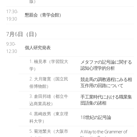
版）
17:30-
懇親会（青学会館）
19:30
7月6日（日）
9:30-
個人研究発表
12:30
1. 楠見孝（学習院大
メタファの記号論に関する
認知心理学的分析
学）
2. 大月隆寛（国立民
競走馬の調教過程にみる相
互作用の回路について
俗博物館）
3. 倉田邦雄（都立牛
手工業時代における職業集
団語集の諸相
込商業高校）
4. 黒崎政男（東京理
18世紀の記号論
科大学）
5. 菊池繁夫（大阪市
A Way to the Grammer of