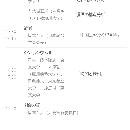
Narrative Poetry
立大学）
6. 大城冝武（沖縄キ
漫画の構造分析
リスト教短期大学）
講演
13:30-
「中国における記号学」
坂本百大（日本記号
14:15
学会会長）
シンポジウムⅡ
司会：藤本隆志（東
京大学）、木原弘二
14:30-
「時間と様相」
（慶應義塾大学）、
17:30
田島節夫（東京都立
大学）、原広司（東
京大学）
閉会の辞
17:30
坂本百大（大会実行委員長）