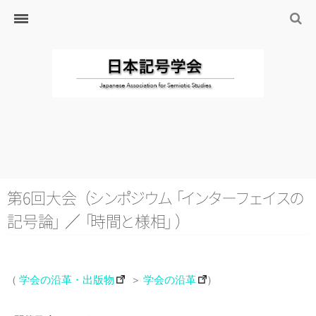
ホーム
日本記号学会とは
日本記号学会会則
会員のサイト
リンク
入会するには
学会の沿革・出版物
学会の沿革
第6回大
会
（
シ
ン
ポ
ジ
ウ
ム
「
イ
ン
タ
ー
フ
ェ
イ
ス
の
学会の出版物
記号
論
」
／
「
時
間
と
様
相
」
）
ジャーナル（論文誌）
研究発表について
（
学会の沿革・出版物
＞
学会の沿革
）
研究会・研究プロジェクト