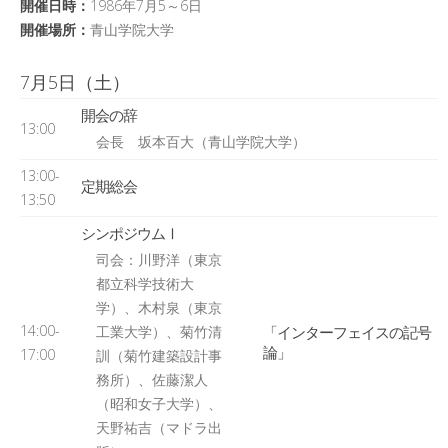
日本記号学会第46回大会
開催日時：
1986年7月5～6日
（2026/7/11・7/12）「パース
開催場所：
青山学院大学
記号論のフロンティア」特設ペ
ージ
7月5日（土）
開会の辞
13:00
会長 坂本百大（青山学院大学）
13:00-
定期総会
13:50
シンポジウムⅠ
司会：川野洋（東京
都立科学技術大
学）、木村泉（東京
14:00-
「インターフェイスの記号
工業大学）、菊竹清
論」
17:00
訓（菊竹建築設計事
務所）、佐藤潔人
（昭和女子大学）、
天野祐吉（マドラ出