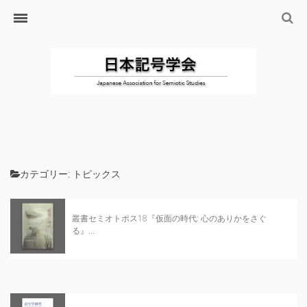
ホーム
日本記号学会とは
日本記号学会会則
会員のサイト
リンク
入会するには
学会の沿革・出版物
カテゴリー:
トピックス
学会の沿革
学会の出版物
叢書セミオトポス18『仮面の時代: 心のありかをさぐ
る』...
ジャーナル（論文誌）
研究発表について
研究会・研究プロジェクト