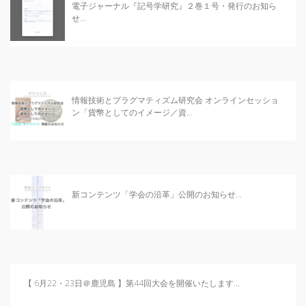
日本記号学会第46回大会
電子ジャーナル『記号学研究』２巻１号・発行のお知ら
（2026/7/11・7/12）「パース
せ...
記号論のフロンティア」特設ペ
ージ
情報技術とプラグマティズム研究会 オンラインセッショ
ン「貨幣としてのイメージ／資...
新コンテンツ「学会の沿革」公開のお知らせ...
【 6月22・23日＠鹿児島 】第44回大会を開催いたします...