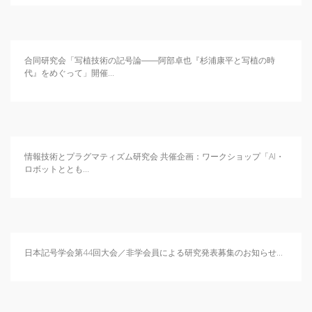
合同研究会「写植技術の記号論――阿部卓也『杉浦康平と写植の時
代』をめぐって」開催...
情報技術とプラグマティズム研究会 共催企画：ワークショップ「AI・
ロボットととも...
日本記号学会第44回大会／非学会員による研究発表募集のお知らせ...