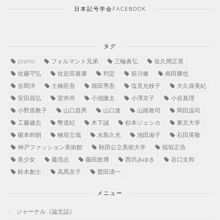
日本記号学会FACEBOOK
タグ
pramo
フォルマント兄弟
三輪眞弘
佐久間正英
佐藤守弘
佐近田展康
判定
前川修
南田勝也
吉岡洋
土橋臣吾
堀田秀吾
塩見允枝子
大久保美紀
安田昌弘
室井尚
小池隆太
小澤京子
小谷真理
小野原教子
山口昌男
山口進
山路敦司
岡田温司
工藤健志
幣道紀
木下誠
杉本ジェシカ
東京大学
榎本幹朗
檜垣立哉
水島久光
池田淑子
石田英敬
神戸ファッション美術館
秋田公立美術大学
稲垣正浩
美少女
藤浩志
藤田政博
西沢みゆき
谷口文和
鈴木創士
高馬京子
鷲田清一
メニュー
ジャーナル（論文誌）