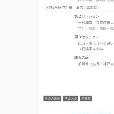
（情報学研究科棟１階第１講義室）
第２セッション
吉村和真（京都精華大
学）、司会：佐藤守弘
第３セッション
山口伊生人（ハチ追い
（横浜国立大学）
閉会の辞
前川修（会長／神戸大
学会の沿革
学会大会
未分類