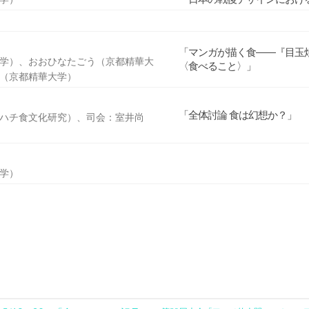
「マンガが描く食――『目玉
学）、おおひなたごう（京都精華大
〈食べること〉」
（京都精華大学）
「全体討論 食は幻想か？」
ハチ食文化研究）、司会：室井尚
学）