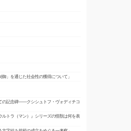
制御」を通じた社会性の獲得について」
ての記念碑――クシシュトフ・ヴォディチコ
」
ウルトラ（マン）』シリーズの怪獣は何を表
る文字組み規範の成立をめぐる一考察」