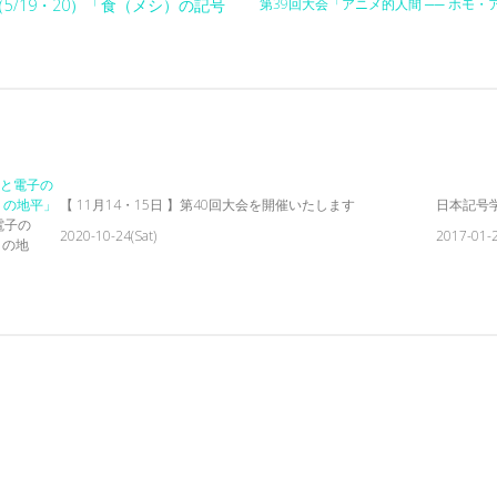
5/19・20）「食（メシ）の記号
第39回大会「アニメ的人間 ── ホモ
【 11月14・15日 】第40回大会を開催いたします
日本記号
電子の
2020-10-24(Sat)
2017-01-2
〉の地