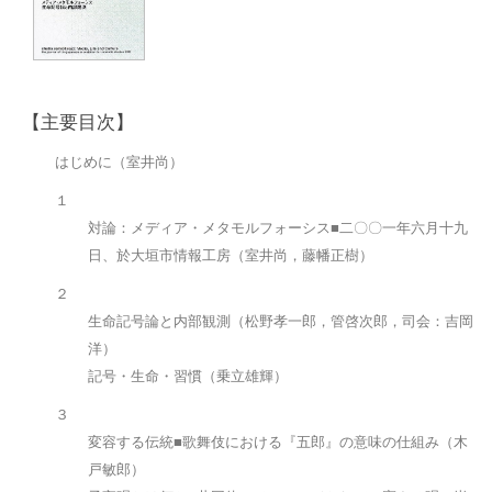
日本記号学会第46回大会
（2026/7/11・7/12）「パース
記号論のフロンティア」特設ペ
ージ
【主要目次】
はじめに（室井尚）
１
対論：メディア・メタモルフォーシス■二〇〇一年六月十九
日、於大垣市情報工房（室井尚，藤幡正樹）
２
生命記号論と内部観測（松野孝一郎，管啓次郎，司会：吉岡
洋）
記号・生命・習慣（乗立雄輝）
３
変容する伝統■歌舞伎における『五郎』の意味の仕組み（木
戸敏郎）