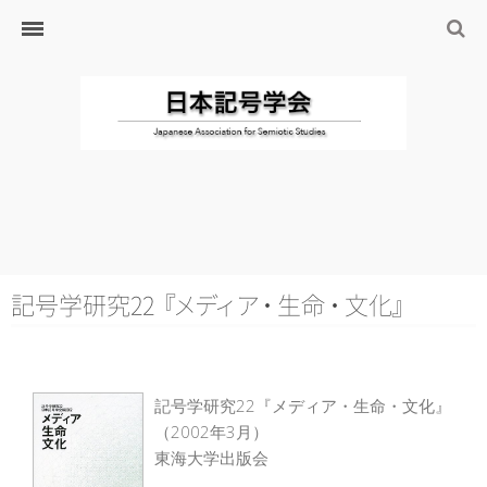
ホーム
日本記号学会とは
日本記号学会会則
会員のサイト
リンク
入会するには
学会の沿革・出版物
学会の沿革
記号学研究2
2
『
メ
デ
ィ
ア
・
生
命
・
文
化
』
学会の出版物
ジャーナル（論文誌）
記号学研究22『メディア・生命・文化』
研究発表について
（2002年3月）
研究会・研究プロジェクト
東海大学出版会