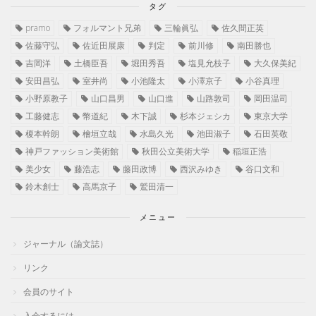
タグ
pramo
フォルマント兄弟
三輪眞弘
佐久間正英
佐藤守弘
佐近田展康
判定
前川修
南田勝也
吉岡洋
土橋臣吾
堀田秀吾
塩見允枝子
大久保美紀
安田昌弘
室井尚
小池隆太
小澤京子
小谷真理
小野原教子
山口昌男
山口進
山路敦司
岡田温司
工藤健志
幣道紀
木下誠
杉本ジェシカ
東京大学
榎本幹朗
檜垣立哉
水島久光
池田淑子
石田英敬
神戸ファッション美術館
秋田公立美術大学
稲垣正浩
美少女
藤浩志
藤田政博
西沢みゆき
谷口文和
鈴木創士
高馬京子
鷲田清一
メニュー
ジャーナル（論文誌）
リンク
会員のサイト
入会するには