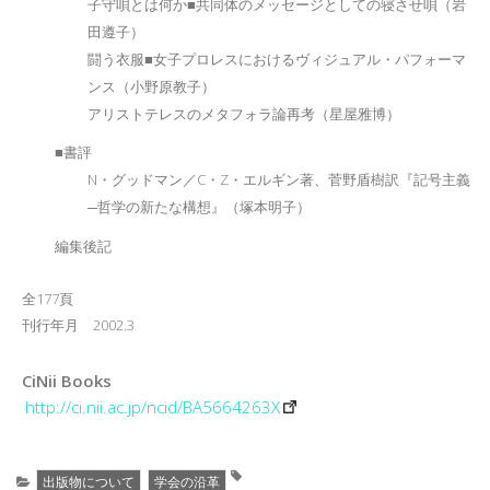
子守唄とは何か■共同体のメッセージとしての寝させ唄（岩
田遵子）
闘う衣服■女子プロレスにおけるヴィジュアル・パフォーマ
ンス（小野原教子）
アリストテレスのメタフォラ論再考（星屋雅博）
■書評
N・グッドマン／C・Z・エルギン著、菅野盾樹訳『記号主義
─哲学の新たな構想』（塚本明子）
編集後記
全177頁
刊行年月 2002.3
CiNii Books
http://ci.nii.ac.jp/ncid/BA5664263X
出版物について
学会の沿革