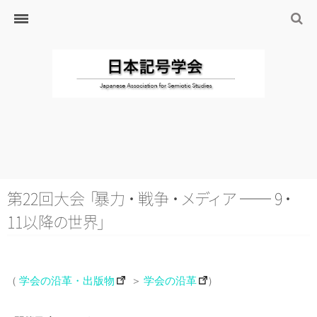
ホーム
日本記号学会とは
日本記号学会会則
会員のサイト
リンク
入会するには
学会の沿革・出版物
学会の沿革
第22回大
会
「
暴
力
・
戦
争
・
メ
デ
ィ
ア
──
9
・
学会の出版物
11以
降
の
世
界
」
ジャーナル（論文誌）
研究発表について
（
学会の沿革・出版物
＞
学会の沿革
）
研究会・研究プロジェクト