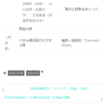
宮崎学（作家）、山
「暴力と戦争をめぐって」
口昌男（札幌大
学）、立花義遼（武
蔵野美術大学）
閉会の辞
［特
パネル展示及びビデオ
椿昇＋室井尚「The Insect
別
上映
World」
展］
学会の沿革
学会大会
記号学研究22『メディア・生命・文化』
日本記号学会設立二十周年記念出版『記号論の逆襲』