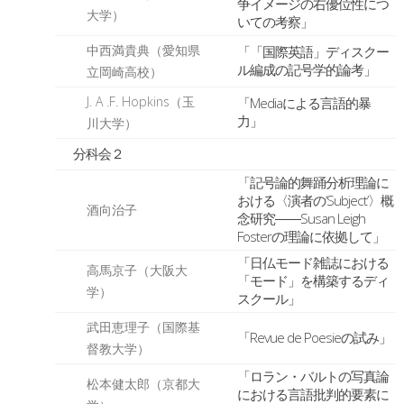
争イメージの右優位性につ
大学）
いての考察」
中西満貴典（愛知県
「「国際英語」ディスクー
ル編成の記号学的論考」
立岡崎高校）
J. A .F. Hopkins（玉
「Mediaによる言語的暴
力」
川大学）
分科会２
「記号論的舞踊分析理論に
おける〈演者の‘Subject’〉概
酒向治子
念研究――Susan Leigh
Fosterの理論に依拠して」
「日仏モード雑誌における
高馬京子（大阪大
「モード」を構築するディ
学）
スクール」
武田恵理子（国際基
「Revue de Poesieの試み」
督教大学）
「ロラン・バルトの写真論
松本健太郎（京都大
における言語批判的要素に