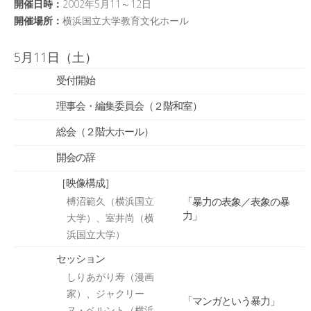
日本記号学会第46回大会
開催日時：
2002年5月11～12日
（2026/7/11・7/12）「パース
開催場所：
横浜国立大学教育文化ホール
記号論のフロンティア」特設ペ
ージ
5月11日（土）
受付開始
理事会・編集委員会（２階和室）
総会（２階大ホール）
開会の辞
［映像構成］
「暴力の表象／表象の暴
榑沼範久（横浜国立
力」
大学）、室井尚（横
浜国立大学）
セッション
しりあがり寿（漫画
家）、ジャクリー
「マンガという暴力」
ヌ・ベルント（横浜