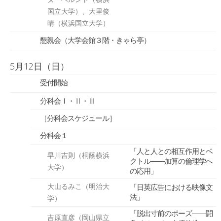
国立大学）、大里俊
晴（横浜国立大学）
懇親会（大学会館３階・きゃら亭）
5月12日（日）
受付開始
分科会Ⅰ・Ⅱ・Ⅲ
［分科会スケジュール］
分科会１
「人と人との相互作用とベ
早川吉則（桐蔭横浜
クトル――加算の倫理学へ
大学）
の応用」
大山るみこ（明治大
「日英広告における映像文
法」
学）
「脱出寸前のポーズ――闘
吉原直彦（岡山県立