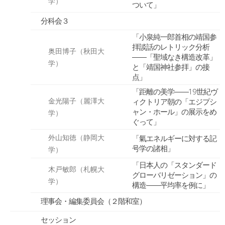
学）
ついて」
分科会３
「小泉純一郎首相の靖国参
拝談話のレトリック分析
奥田博子（秋田大
――「聖域なき構造改革」
学）
と「靖国神社参拝」の接
点」
「距離の美学――19世紀ヴ
金光陽子（麗澤大
ィクトリア朝の「エジプシ
ャン・ホール」の展示をめ
学）
ぐって」
外山知徳（静岡大
「氣エネルギーに対する記
号学の諸相」
学）
「日本人の「スタンダード
木戸敏郎（札幌大
グローバリゼーション」の
学）
構造――平均率を例に」
理事会・編集委員会（２階和室）
セッション