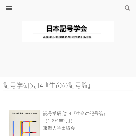
ホーム
日本記号学会とは
日本記号学会会則
会員のサイト
リンク
入会するには
学会の沿革・出版物
学会の沿革
記号学研究1
4
『
生
命
の
記号
論
』
学会の出版物
ジャーナル（論文誌）
記号学研究14『生命の記号論』
研究発表について
（1994年3月）
研究会・研究プロジェクト
東海大学出版会