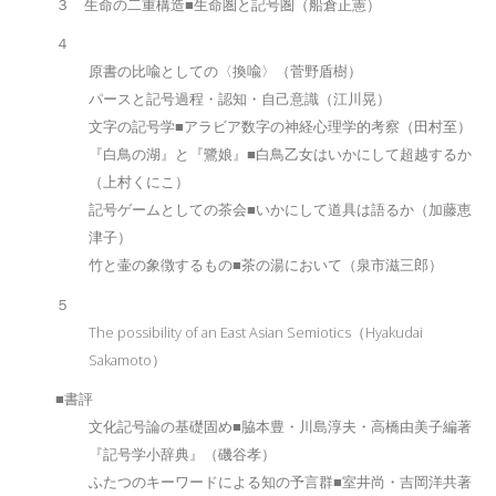
３ 生命の二重構造■生命圏と記号圏（船倉正憲）
４
原書の比喩としての〈換喩〉（菅野盾樹）
パースと記号過程・認知・自己意識（江川晃）
文字の記号学■アラビア数字の神経心理学的考察（田村至）
『白鳥の湖』と『鷺娘』■白鳥乙女はいかにして超越するか
（上村くにこ）
記号ゲームとしての茶会■いかにして道具は語るか（加藤恵
津子）
竹と壷の象徴するもの■茶の湯において（泉市滋三郎）
５
The possibility of an East Asian Semiotics（Hyakudai
Sakamoto）
■書評
文化記号論の基礎固め■脇本豊・川島淳夫・高橋由美子編著
『記号学小辞典』（磯谷孝）
ふたつのキーワードによる知の予言群■室井尚・吉岡洋共著