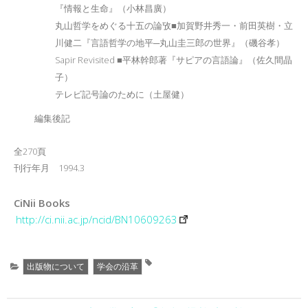
『情報と生命』（小林昌廣）
丸山哲学をめぐる十五の論攷■加賀野井秀一・前田英樹・立
川健二『言語哲学の地平─丸山圭三郎の世界』（磯谷孝）
Sapir Revisited ■平林幹郎著『サピアの言語論』（佐久間晶
子）
テレビ記号論のために（土屋健）
編集後記
全270頁
刊行年月 1994.3
CiNii Books
http://ci.nii.ac.jp/ncid/BN10609263
出版物について
学会の沿革