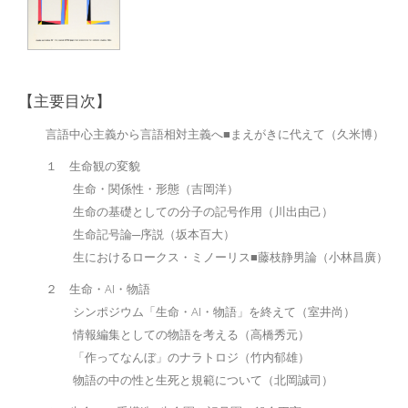
日本記号学会第46回大会
（2026/7/11・7/12）「パース
記号論のフロンティア」特設ペ
ージ
【主要目次】
言語中心主義から言語相対主義へ■まえがきに代えて（久米博）
１ 生命観の変貌
生命・関係性・形態（吉岡洋）
生命の基礎としての分子の記号作用（川出由己）
生命記号論─序説（坂本百大）
生におけるロークス・ミノーリス■藤枝静男論（小林昌廣）
２ 生命・AI・物語
シンポジウム「生命・AI・物語」を終えて（室井尚）
情報編集としての物語を考える（高橋秀元）
「作ってなんぼ」のナラトロジ（竹内郁雄）
物語の中の性と生死と規範について（北岡誠司）