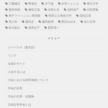
工藤健志
幣道紀
木下誠
杉本ジェシカ
東京大学
榎本幹朗
檜垣立哉
水島久光
池田淑子
石田英敬
神戸ファッション美術館
秋田公立美術大学
稲垣正浩
美少女
藤浩志
藤田政博
西沢みゆき
谷口文和
鈴木創士
高馬京子
鷲田清一
メニュー
ジャーナル（論文誌）
リンク
会員のサイト
入会するには
大会における研究発表について
学会の沿革
学会の沿革・出版物
日本記号学会とは