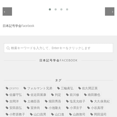
日本記号学会Facebook
日本記号学会FACEBOOK
タグ
pramo
フォルマント兄弟
三輪眞弘
佐久間正英
佐藤守弘
佐近田展康
判定
前川修
南田勝也
吉岡洋
土橋臣吾
堀田秀吾
塩見允枝子
大久保美紀
安田昌弘
室井尚
小池隆太
小澤京子
小谷真理
小野原教子
山口昌男
山口進
山路敦司
岡田温司