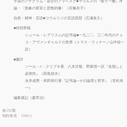
宇宙のアナグラム・宙空のアラベスク■マラルメの『骰子一擲』序
論・〈形象の変容と思惟的像〉（宗像衣子）
自然・精神・言語■コウルリジの言語思想（広瀬友久）
■特別寄稿
シュール・レアリスムの記号論■一九二〇、三〇年代のチェ
コ・アヴァンギャルドの世界（トマス・ウィナー／山中桂一
訳）
■書評
ソール・A・クリプキ著、八木沢敬、野家啓一訳『名指しと
必然性』（田島節夫）
永井成男・和田和行著『記号論─その論理と哲学』（笠松幸
一）
編集後記（森常治）
全292頁
刊行年月 1990.5