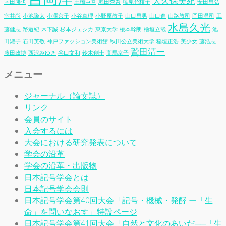
大久保美紀
南田勝也
土橋臣吾
堀田秀吾
塩見允枝子
安田昌弘
室井尚
小池隆太
小澤京子
小谷真理
小野原教子
山口昌男
山口進
山路敦司
岡田温司
工
水島久光
藤健志
幣道紀
木下誠
杉本ジェシカ
東京大学
榎本幹朗
檜垣立哉
池
田淑子
石田英敬
神戸ファッション美術館
秋田公立美術大学
稲垣正浩
美少女
藤浩志
鷲田清一
藤田政博
西沢みゆき
谷口文和
鈴木創士
高馬京子
メニュー
ジャーナル（論文誌）
リンク
会員のサイト
入会するには
大会における研究発表について
学会の沿革
学会の沿革・出版物
日本記号学会とは
日本記号学会会則
日本記号学会第40回大会「記号・機械・発酵 ー「生
命」を問いなおす」特設ページ
日本記号学会第41回大会「自然と文化のあいだ──「生