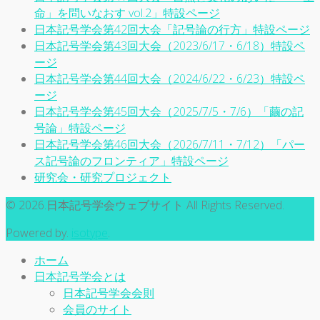
命」を問いなおす vol.2」特設ページ
日本記号学会第42回大会「記号論の行方」特設ページ
日本記号学会第43回大会（2023/6/17・6/18）特設ペ
ージ
日本記号学会第44回大会（2024/6/22・6/23）特設ペ
ージ
日本記号学会第45回大会（2025/7/5・7/6）「繭の記
号論」特設ページ
日本記号学会第46回大会（2026/7/11・7/12）「パー
ス記号論のフロンティア」特設ページ
研究会・研究プロジェクト
© 2026.日本記号学会ウェブサイト All Rights Reserved.
Powered by.
isotype
.
ホーム
日本記号学会とは
日本記号学会会則
会員のサイト