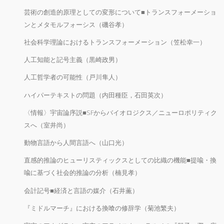
芸術の創造的原理としての変形について■トランスフォーメーショ
ンとメタモルフォーシス（磯谷孝）
社会科学理論におけるトランスフォーメーション（笠松幸一）
人工知能と記号主義（黒崎政男）
人工哲学者の可能性（戸川隼人）
ハイパーテキストの問題（内田種臣，石田英次）
〈情報〉宇宙論序説■SFからバイオロジクス／ニューロポリティク
スへ（室井尚）
動物言語から人間言語へ（山口光）
直感的推論のヒューリスティックスとしての比織の機能■提喩・換
喩に基づく社会的推論の分析（楠見孝）
会計記号■経済と言語の媒介（石井薫）
『ミドルマーチ』における換喰の修辞学（菊池繁夫）