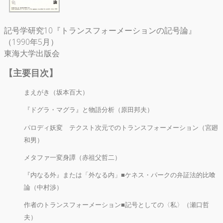
記号学研究10『トランスフォーメーションの記号論』
（1990年5月）
東海大学出版会
【主要目次】
まえがき（坂本百大）
『ドグラ・マグラ』と物語分析（原田邦夫）
パロディ妖変 テクスト次元でのトランスフォーメーション（宮廻
和男）
メタファ一変身譚（赤祖父哲二）
『内なる外』または「外なる内」■ケネス・パークの弁証法的比喰
論（中村渉）
作者のトランスフォーメーション■記号としての〈私〉（瀬口哲
夫）