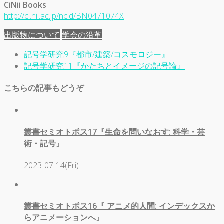
CiNii Books
http://ci.nii.ac.jp/ncid/BN0471074X
出版物について
学会の沿革
記号学研究9『都市/建築/コスモロジー』
記号学研究11『かたちとイメージの記号論』
こちらの記事もどうぞ
叢書セミオトポス17『生命を問いなおす: 科学・芸
術・記号』
2023-07-14(Fri)
叢書セミオトポス16『 アニメ的人間: インデックスか
らアニメーションへ』