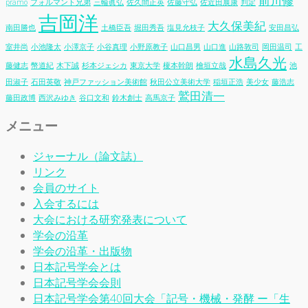
前川修
pramo
フォルマント兄弟
三輪眞弘
佐久間正英
佐藤守弘
佐近田展康
判定
吉岡洋
大久保美紀
南田勝也
土橋臣吾
堀田秀吾
塩見允枝子
安田昌弘
室井尚
小池隆太
小澤京子
小谷真理
小野原教子
山口昌男
山口進
山路敦司
岡田温司
工
水島久光
藤健志
幣道紀
木下誠
杉本ジェシカ
東京大学
榎本幹朗
檜垣立哉
池
田淑子
石田英敬
神戸ファッション美術館
秋田公立美術大学
稲垣正浩
美少女
藤浩志
鷲田清一
藤田政博
西沢みゆき
谷口文和
鈴木創士
高馬京子
メニュー
ジャーナル（論文誌）
リンク
会員のサイト
入会するには
大会における研究発表について
学会の沿革
学会の沿革・出版物
日本記号学会とは
日本記号学会会則
日本記号学会第40回大会「記号・機械・発酵 ー「生