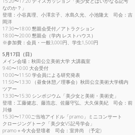
15:20〜17:20 ディスカッション「美少女とはいかなる記号
なのか？」
登壇：小谷真理、小澤京子、水島久光、小池隆太 司会：吉
岡洋
17:30〜18:00 懇親会受付／アトラクション
18:00〜20:00 懇親会（学内 レストハウス）
※参加費：会員・一般3,000円、学生1,500円
5月17日（日）
メイン会場：秋田公立美術大学 大講義室
9:40〜10:00 大会受付
10:00〜11:50 学会員による研究発表
11:50〜13:30 （昼食休憩／理事会）秋田公立美術大学構内
ツアー
13:30〜15:30 シンポジウム「美少女と美術・美術史」
登壇：工藤健志、藤浩志、佐藤守弘、大久保美紀 司会：前
川修
15:30〜17:00ご当地アイドル「pramo」ミニコンサート
クロージングトーク「美少女VS記号学会」
pramo＋今大会登壇者 司会：室井尚 (予定)