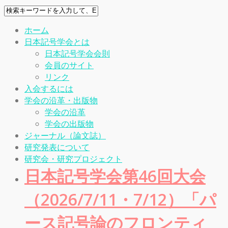
ホーム
日本記号学会とは
日本記号学会会則
会員のサイト
リンク
入会するには
学会の沿革・出版物
学会の沿革
学会の出版物
ジャーナル（論文誌）
研究発表について
研究会・研究プロジェクト
日本記号学会第46回大会
（2026/7/11・7/12）「パ
ース記号論のフロンティ