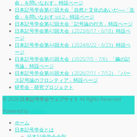
命」を問いなおす」特設ページ
日本記号学会第41回大会「自然と文化のあいだ──「生
命」を問いなおす vol.2」特設ページ
日本記号学会第42回大会「記号論の行方」特設ページ
日本記号学会第43回大会（2023/6/17・6/18）特設ペ
ージ
日本記号学会第44回大会（2024/6/22・6/23）特設ペ
ージ
日本記号学会第45回大会（2025/7/5・7/6）「繭の記
号論」特設ページ
日本記号学会第46回大会（2026/7/11・7/12）「パー
ス記号論のフロンティア」特設ページ
研究会・研究プロジェクト
© 2026.日本記号学会ウェブサイト All Rights Reserved.
Powered by.
isotype
.
ホーム
日本記号学会とは
日本記号学会会則