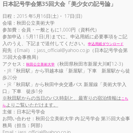
日本記号学会第35回大会「美少女の記号論」
日程：2015 年5月16日(土)・ 17日(日)
会場：秋田公立美術大学
参加費：会員・一般ともに1,000円（資料代）
参加申込：5月11日(月)までに、申込用紙に必要事項をご記
入のうえ、下記まで送付してください。
申込用紙ダウンロード
宛先（Email）：jass_official@yahoo.co.jp（日本記号学会第
35回大会事務局）
アクセス：
（秋田県秋田市新屋大川町12-3）
秋田公立美術大学
・JR「秋田駅」から羽越本線「新屋駅」下車 新屋駅から徒
歩20分
・JR「秋田駅」から秋田中央交通バス 新屋線「美術大学入
口」下車 徒歩1分
※秋田駅からの当日のバス時刻と、最寄りの宿泊情報は
こち
よりご覧いただけます。
ら
主催：日本記号学会
お問い合わせ：秋田公立美術大学 内 記号学会 第35回大会事
務局（担当：阿部）
Email：jass_official@yahoo.co.jp