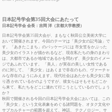
日本記号学会第35回大会にあたって
日本記号学会 会長：吉岡 洋（京都大学教授）
日本記号学会第35回大会が、まもなく秋田公立美術大学に
おいて開催されます。今回のテーマは「美少女の記号論」で
す。「あきたこまち」のパッケージには 市女笠をかぶった
美少女のイラストが描かれるなど、現在私たちの身のまわり
は、大都市であるか地域であるかを問わず、美少女のイメー
ジであふれています。 「美人」が実在の美しい女性である
のに対して、「美少女」はあくまで非在のもの、ヴァーチャ
ルな存在のようにみえます。現代社会はあたかも美少女に取
り憑 かれているかのようですが、彼女らはそもそもどこか
ら来て、私たちをどこに連れて行こうとしているのでしょう
か？
秋田で開催される今回の日本記号学会大会においては、この
「美少女」という文化表象をめぐる諸問題を、オタク文化や
サブカルチャーの範囲を超えて、神話、 テクノロジー、サ