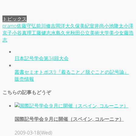
トピックス
pramo
佐藤守弘
前川修
吉岡洋
大久保美紀
室井尚
小池隆太
小澤
京子
小谷真理
工藤健志
水島久光
秋田公立美術大学
美少女
藤浩
志
日本記号学会第34回大会
叢書セミオトポス9『着ること／脱ぐことの記号論』
販売情報
こちらの記事もどうぞ
国際記号学会９月に開催（スペイン, コルーニァ）
2009-03-18(Wed)