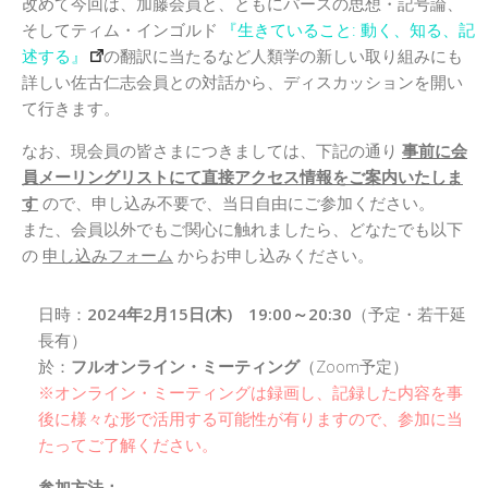
改めて今回は、加藤会員と、ともにパースの思想・記号論、
そしてティム・インゴルド
『生きていること: 動く、知る、記
述する』
の翻訳に当たるなど人類学の新しい取り組みにも
詳しい佐古仁志会員との対話から、ディスカッションを開い
て行きます。
なお、現会員の皆さまにつきましては、下記の通り
事前に会
員メーリングリストにて直接アクセス情報をご案内いたしま
す
ので、申し込み不要で、当日自由にご参加ください。
また、会員以外でもご関心に触れましたら、どなたでも以下
の
申し込みフォーム
からお申し込みください。
日時：
2024年2月15日(木) 19:00～20:30
（予定・若干延
長有）
於：
フルオンライン・ミーティング
（Zoom予定）
※オンライン・ミーティングは録画し、記録した内容を事
後に様々な形で活用する可能性が有りますので、参加に当
たってご了解ください。
参加方法：