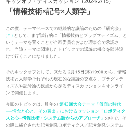
日本記号学会第46回大会
キックオフ・ディスカッション（2024/2/15）
（2026/7/11・7/12）「パース
「情報技術×記号×人類学」
記号論のフロンティア」特設ペ
ージ
この度、テーマベースでの継続的な議論のための「研究会」
(＊)
として、まず試行的に「情報技術とプラグマティズム」と
いうテーマを置くことが企画委員会および理事会で承認さ
れ、当該テーマに関連したトピックでの議論の機会を随時設
けて行くことになりました。
そのキックオフとして、来たる
2月15日(木)19:00
から、情報
技術と人類学それぞれの現在的な議論の交点を、プラグマテ
ィズムや記号論の観点から探るディスカッションをオンライ
ンで開催します。
今回のトピックは、昨年の
第43回大会テーマ「仮面の時代
──情念と心と、その表出」におけるセッション
「ロボティク
スと心─情報技術・システム論からのアプローチ」
の中で、そ
の際に紹介された記号創発ロボティクス／記号創発システム