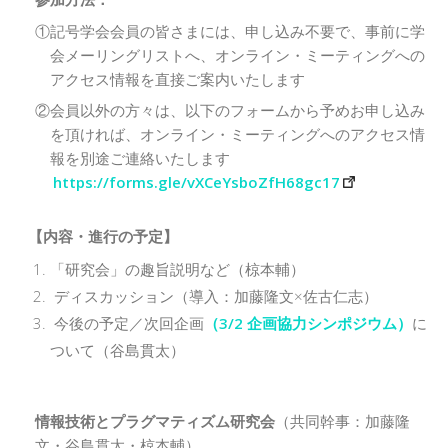
①記号学会会員の皆さまには、申し込み不要で、事前に学
会メーリングリストへ、オンライン・ミーティングへの
アクセス情報を直接ご案内いたします
②会員以外の方々は、以下のフォームから予めお申し込み
を頂ければ、オンライン・ミーティングへのアクセス情
報を別途ご連絡いたします
https://forms.gle/vXCeYsboZfH68gc17
【内容・進行の予定】
「研究会」の趣旨説明など（椋本輔）
ディスカッション（導入：加藤隆文×佐古仁志）
今後の予定／次回企画
（3/2 企画協力シンポジウム）
に
ついて（谷島貫太）
情報技術とプラグマティズム研究会
（共同幹事：加藤隆
文・谷島貫太・椋本輔）