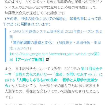
論のような、AIやロボットをめぐる基礎的な探求へのプラグマ
ティズムや記号論／記号学に立脚した応答の可能性として、
加藤隆文会員が提起していた論点です。
（その後、同様の論点についての議論が、加藤会員によって以
下のように展開されています）
R-GIRO 記号創発システム論研究会 2023年度シーズン 第２
回
「適応的習慣の形成と文化」
（加藤隆文・島田伸敬・李周
浩, 2023/9/1）
https://sites.google.com/view/emergent-symbol-sys/第2
回
【アーカイブ配信】
また、日本記号学会においては近年、2021年の
第41回大会テ
ーマ「自然と文化のあいだ──「生命」を問いなおす vol.2」に
おける
「人間ならざるものの生命──哲学と人類学の交差か
ら」
などにおいても、記号論とその成り立ちに深く関連する
人類学との、現在的な交わりについて議論がなされたところ
です。