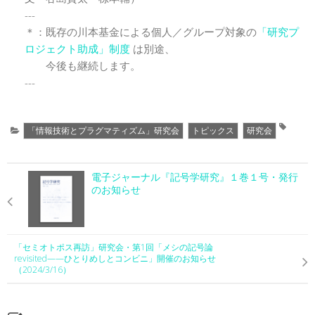
---
＊：既存の川本基金による個人／グループ対象の
「研究プ
ロジェクト助成」制度
は別途、
今後も継続します。
---
「情報技術とプラグマティズム」研究会
トピックス
研究会
電子ジャーナル『記号学研究』１巻１号・発行
のお知らせ
「セミオトポス再訪」研究会・第1回「メシの記号論
revisited——ひとりめしとコンビニ」開催のお知らせ
（2024/3/16）