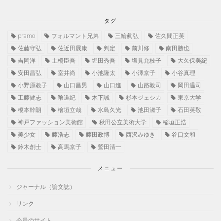
タグ
pramo
フォルマント兄弟
三輪眞弘
佐久間正英
佐藤守弘
佐近田展康
判定
前川修
南田勝也
吉岡洋
土橋臣吾
堀田秀吾
塩見允枝子
大久保美紀
安田昌弘
室井尚
小池隆太
小澤京子
小谷真理
小野原教子
山口昌男
山口進
山路敦司
岡田温司
工藤健志
幣道紀
木下誠
杉本ジェシカ
東京大学
榎本幹朗
檜垣立哉
水島久光
池田淑子
石田英敬
神戸ファッション美術館
秋田公立美術大学
稲垣正浩
美少女
藤浩志
藤田政博
西沢みゆき
谷口文和
鈴木創士
高馬京子
鷲田清一
メニュー
ジャーナル（論文誌）
リンク
会員のサイト