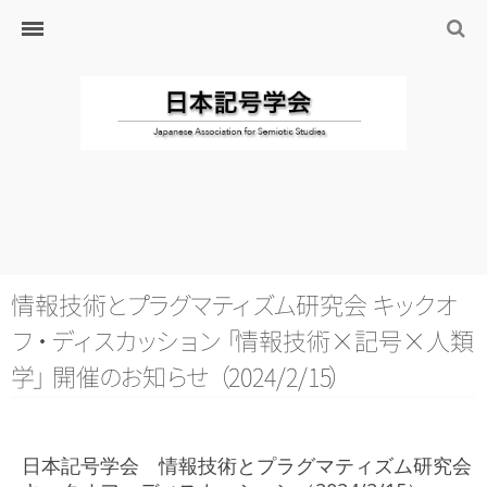
ホーム
日本記号学会とは
日本記号学会会則
会員のサイト
リンク
入会するには
学会の沿革・出版物
学会の沿革
情報技
術
と
プ
ラ
グ
マ
テ
ィ
ズ
ム
研究会
キ
ッ
ク
オ
学会の出版物
フ
・
デ
ィ
ス
カ
ッ
シ
ョ
ン
「
情報技術×記号×人類
ジャーナル（論文誌）
学
」
開
催
の
お
知
ら
せ
（
2024/2/1
5
）
研究発表について
研究会・研究プロジェクト
日本記号学会 情報技術とプラグマティズム研究会