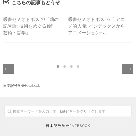
こちらの記事もどうぞ
叢書セミオトポス20『繭の
叢書セミオトポス16『 アニ
記号論: 技術をめぐる倫理・
メ的人間: インデックスから
芸術・哲学』
アニメーションへ』
日本記号学会Facebook
日本記号学会FACEBOOK