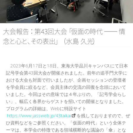
日本記号学会第46回大会
（2026/7/11・7/12）「パース
記号論のフロンティア」特設ペ
ージ
大会報
告
：
第43回大
会
「
仮
面
の
時代 ── 情
念
と
心
と
、
そ
の
表
出
」
（
水島 久
光
）
2023年6月17日と18日、東海大学品川キャンパスにて日本
記号学会第43回大会が開催されました。前年の追手門大学に
おける大会も対面で行いましたが、企画セッションの登壇者
を学会員に絞るなど、会員主体の交流の回復を念頭において
いました。今回はその意味では４年ぶりの、「記号学会らし
い」、幅広く各界からゲストを招いての開催となりました。
プログラムの詳細は、Webに特設サイト
https://www.jassweb.jp/43taikai
を残しておりますので、ぜ
ひ資料などをご参照ください。「仮面の時代」という全体テ
ーマは、本学会の特徴である領域横断的な議論の「傘」とな