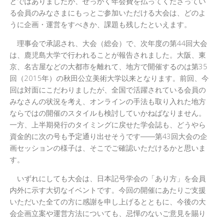
とではありましたが、せっかく年会費を払ってくださってい
る会員のみなさまにもっとご参加いただける大会は、どのよ
うに企画・運営をすべきか、課題も残したといえます。
理事会で承認され、大会（総会）で、次年度の第44回大会
は、鹿児島大学で行われることが報告されました。大阪、東
京、名古屋などの大都市を離れて、地方で開催するのは第35
回（2015年）の秋田公立美術大学以来となります。前回、今
回は対面にこだわりましたが、全国で活躍されている会員の
みなさんの状況を考え、オンラインの手法も取り入れた地方
ならではの開催のスタイルも検討していかねばなりません。
一方、上半期発行のタイミングに戻せた学会誌も、どうやら
資金的に次の号も予定通り出せそうです――第43回大会の企
画セッションの様子は、そこでご確認いただけるかと思いま
す。
いずれにしても大会は、日本記号学会の「あり方」を会員
内外に示す大切なイベントです。今回の開催にあたりご支援
いただいた全ての方に感謝を申し上げるとともに、今後の大
会企画立案や運営方法についても、忌憚のないご意見を賜り