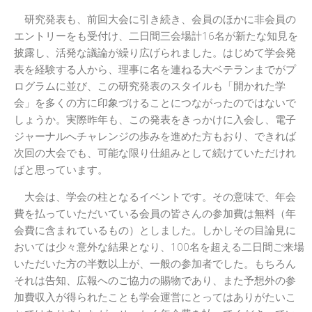
研究発表も、前回大会に引き続き、会員のほかに非会員の
エントリーをも受付け、二日間三会場計16名が新たな知見を
披露し、活発な議論が繰り広げられました。はじめて学会発
表を経験する人から、理事に名を連ねる大ベテランまでがプ
ログラムに並び、この研究発表のスタイルも「開かれた学
会」を多くの方に印象づけることにつながったのではないで
しょうか。実際昨年も、この発表をきっかけに入会し、電子
ジャーナルへチャレンジの歩みを進めた方もおり、できれば
次回の大会でも、可能な限り仕組みとして続けていただけれ
ばと思っています。
大会は、学会の柱となるイベントです。その意味で、年会
費を払っていただいている会員の皆さんの参加費は無料（年
会費に含まれているもの）としました。しかしその目論見に
おいては少々意外な結果となり、100名を超える二日間ご来場
いただいた方の半数以上が、一般の参加者でした。もちろん
それは告知、広報へのご協力の賜物であり、また予想外の参
加費収入が得られたことも学会運営にとってはありがたいこ