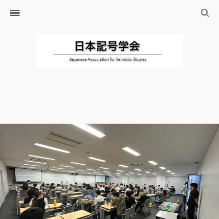
ホーム
日本記号学会とは
日本記号学会会則
会員のサイト
リンク
入会するには
学会の沿革・出版物
学会の沿革
学会の出版物
ジャーナル（論文誌）
研究発表について
研究会・研究プロジェクト