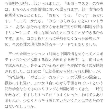
る役割を期待し、設けられました。「仮面＝マスク」の存在
は、もちろんその多義性において語られます。顔・表情の表
象媒体であるとともに、「おもて―うら」「かくす―あらわ
す」「こころ―かたち」「みる―みられる」などのコントラ
スト、あるいはそれを成立させる時空間や環境の問題を語る
トリガーとして、様々な関心のもとに置くことができるから
です。また、コロナ禍とともに手放せなくなった経験も含
め、その心理の現代性を語るキーワードでもありました。
三つの企画セッション（能面と中間表情をめぐって／ロボ
ティクスと心／拡散する顔と過剰化する表情）は、前回大会
で試みられた、各チェアが企画と進行を差配する形式が踏襲
されました。はじめに「伝統芸能から発せられた問い」が、
「情報技術」「ポピュラーカルチャー」の現場での議論に、
微妙にすれ違い、ぶつかり合いながら手渡されていくという
記号学会ならではのスリリングな展開が還ってきた――時間
配分など、必ずしもすべてが「うまくいった」わけではあり
ませんが、少なくともそう感じていただくことはできたので
はないでしょうか。