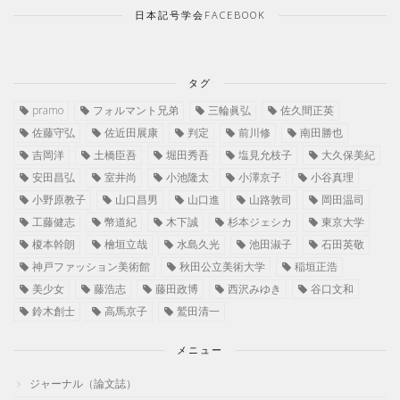
日本記号学会FACEBOOK
タグ
pramo
フォルマント兄弟
三輪眞弘
佐久間正英
佐藤守弘
佐近田展康
判定
前川修
南田勝也
吉岡洋
土橋臣吾
堀田秀吾
塩見允枝子
大久保美紀
安田昌弘
室井尚
小池隆太
小澤京子
小谷真理
小野原教子
山口昌男
山口進
山路敦司
岡田温司
工藤健志
幣道紀
木下誠
杉本ジェシカ
東京大学
榎本幹朗
檜垣立哉
水島久光
池田淑子
石田英敬
神戸ファッション美術館
秋田公立美術大学
稲垣正浩
美少女
藤浩志
藤田政博
西沢みゆき
谷口文和
鈴木創士
高馬京子
鷲田清一
メニュー
ジャーナル（論文誌）