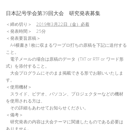
日本記号学会第46回大会
（2026/7/11・7/12）「パース
記号論のフロンティア」特設ペ
日本記号学会第39回大会 研究発表募集
ージ
＜締め切り＞
2019年3月22日（金）必着
＜発表時間＞ 25分
＜発表要旨原稿＞
A4横書き1枚に収まるワープロ打ちの原稿を下記に送付する
こと。
電子メールの場合は原稿のデータ（TXT or RTF or ワード形
式）を添付すること。
大会プログラムにそのまま掲載できる形でお願いいたしま
す。
＜使用機材＞
スライド、ビデオ、パソコン、プロジェクターなどの機材
を使用される方は、
その詳細もあわせてお知らせください。
＜備考＞
研究発表の内容は大会テーマに関連したものである必要は
ありません。