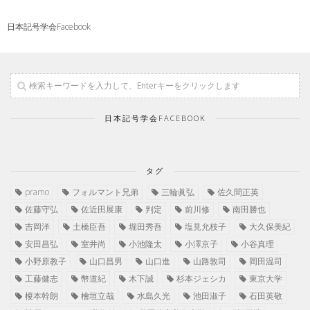
日本記号学会Facebook
日本記号学会FACEBOOK
タグ
pramo
フォルマント兄弟
三輪眞弘
佐久間正英
佐藤守弘
佐近田展康
判定
前川修
南田勝也
吉岡洋
土橋臣吾
堀田秀吾
塩見允枝子
大久保美紀
安田昌弘
室井尚
小池隆太
小澤京子
小谷真理
小野原教子
山口昌男
山口進
山路敦司
岡田温司
工藤健志
幣道紀
木下誠
杉本ジェシカ
東京大学
榎本幹朗
檜垣立哉
水島久光
池田淑子
石田英敬