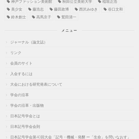
神戸ファッション美術館
秋田公立美術大学
稲垣正浩
美少女
藤浩志
藤田政博
西沢みゆき
谷口文和
鈴木創士
高馬京子
鷲田清一
メニュー
ジャーナル（論文誌）
リンク
会員のサイト
入会するには
大会における研究発表について
学会の沿革
学会の沿革・出版物
日本記号学会とは
日本記号学会会則
日本記号学会第40回大会「記号・機械・発酵 ー「生命」を問いなおす」