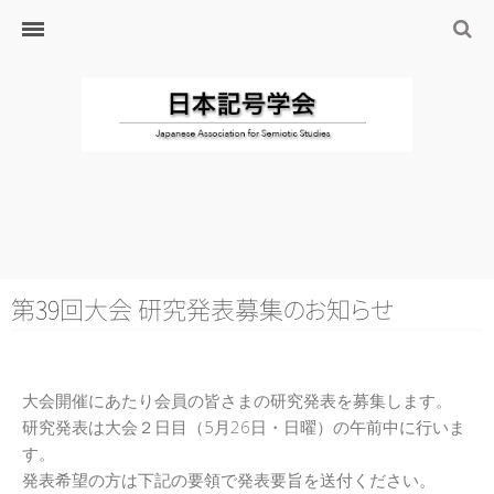
ホーム
日本記号学会とは
日本記号学会会則
会員のサイト
リンク
入会するには
学会の沿革・出版物
学会の沿革
第39回大会 研究発表募
集
の
お
知
ら
せ
学会の出版物
ジャーナル（論文誌）
大会開催にあたり会員の皆さまの研究発表を募集します。
研究発表について
研究発表は大会２日目（5月26日・日曜）の午前中に行いま
す。
研究会・研究プロジェクト
発表希望の方は下記の要領で発表要旨を送付ください。