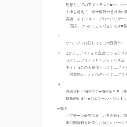
思想としてのアイルランド■ナショ
主権を超えて 聖金曜日合意以後の
言語・ネイション・グローバリゼー
「国語」はいかにして成立するか■
２
サバルタンは語りうる（大澤真幸）
３ セクシュアリティと言語/ナショナリ
セクシュアリティとナショナリズム
ネイションの人種化とセクシュアリ
「強姦神話」と近代のセクシュアリ
４
物語運用と物語能力■物語論再考（
提喰的めまい■ジエラール・ジュネ
■書評
バフチーン研究の新しい共創造■北
未公開資料を駆使した新しいパース