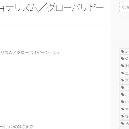
ョ
ナ
リ
ズ
ム
／
グ
ロ
ー
バ
リ
ゼ
ー
p
ナリズム／グローバリゼーション』
佐
判
土
大
小
小
山
木
榎
池
ーションのはざまで