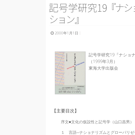
記号学研究1
9
『
ナ
シ
シ
ョ
ン
』
2000年1月1日
記号学研究19『ナショ
（1999年3月）
東海大学出版会
【主要目次】
序文■文化の仮設性と記号学（山口昌男）
１ 言語─ナショナリズムとグローパリゼ