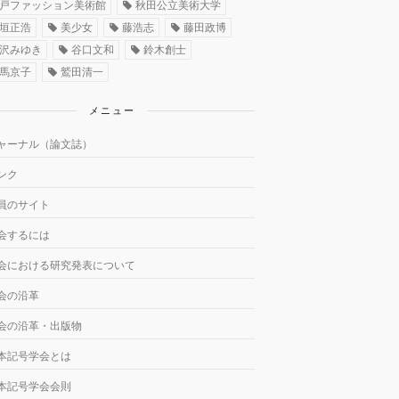
戸ファッション美術館
秋田公立美術大学
垣正浩
美少女
藤浩志
藤田政博
沢みゆき
谷口文和
鈴木創士
馬京子
鷲田清一
メニュー
ャーナル（論文誌）
ンク
員のサイト
会するには
会における研究発表について
会の沿革
会の沿革・出版物
本記号学会とは
本記号学会会則