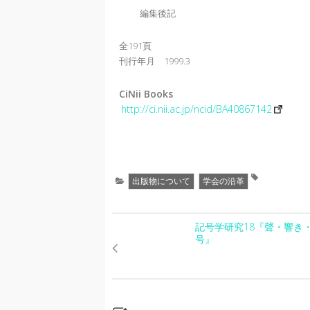
編集後記
全191頁
刊行年月 1999.3
CiNii Books
http://ci.nii.ac.jp/ncid/BA40867142
出版物について
学会の沿革
記号学研究18『聲・響き
号』