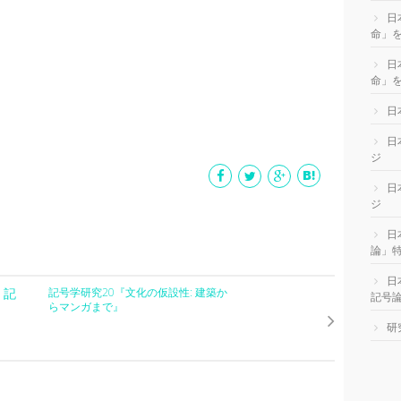
日
命」
日
命」を
日
日
ジ
日
ジ
日
論」
日
・記
記号学研究20『文化の仮設性: 建築か
記号
らマンガまで』
研