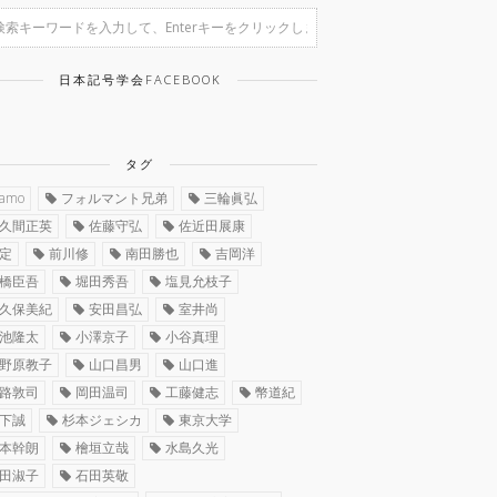
日本記号学会FACEBOOK
タグ
ramo
フォルマント兄弟
三輪眞弘
久間正英
佐藤守弘
佐近田展康
定
前川修
南田勝也
吉岡洋
橋臣吾
堀田秀吾
塩見允枝子
久保美紀
安田昌弘
室井尚
池隆太
小澤京子
小谷真理
野原教子
山口昌男
山口進
路敦司
岡田温司
工藤健志
幣道紀
下誠
杉本ジェシカ
東京大学
本幹朗
檜垣立哉
水島久光
田淑子
石田英敬