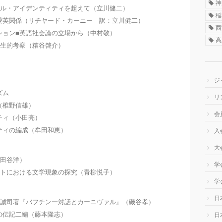
神
ナル・アイデンティティを超えて（立川健二）
稲
愛英関係（リチヤード・カーニー 訳：立川健二）
西
ション■英語社会論の立場から（中村敬）
高
発生的考察（糟谷啓介）
ジ
ズム
リ
（椎野信雄）
会
ティ（小田亮）
ティの編成（牟田和恵）
入
大
西田谷洋）
学
ットにおける文学現象の探究（青柳悦子）
学
日
岡誠司著『バフチン一対話とカーニヴァル』（磯谷孝）
の伝記二編（藤本隆志）
日