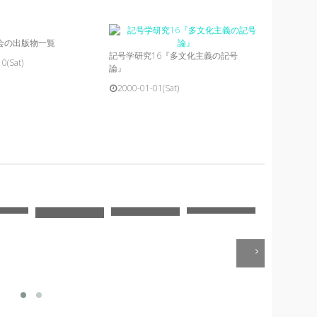
会の出版物一覧
記号学研究16『多文化主義の記号
0(Sat)
論』
2000-01-01(Sat)