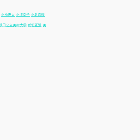
小池隆太
小澤京子
小谷真理
秋田公立美術大学
稲垣正浩
美