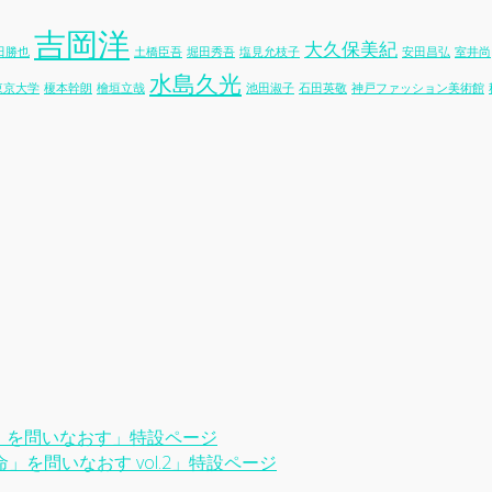
吉岡洋
大久保美紀
田勝也
土橋臣吾
堀田秀吾
塩見允枝子
安田昌弘
室井尚
水島久光
東京大学
榎本幹朗
檜垣立哉
池田淑子
石田英敬
神戸ファッション美術館
」を問いなおす」特設ページ
を問いなおす vol.2」特設ページ