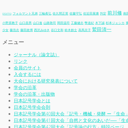
前川修
pramo
フォルマント兄弟
三輪眞弘
佐久間正英
佐藤守弘
佐近田展康
判定
南
小野原教子
山口昌男
山口進
山路敦司
岡田温司
工藤健志
幣道紀
木下誠
杉本ジェシカ
鷲田清一
少女
藤浩志
藤田政博
西沢みゆき
谷口文和
鈴木創士
高馬京子
メニュー
ジャーナル（論文誌）
リンク
会員のサイト
入会するには
大会における研究発表について
学会の沿革
学会の沿革・出版物
日本記号学会とは
日本記号学会会則
日本記号学会第40回大会「記号・機械・発酵 ー「生命
日本記号学会第41回大会「自然と文化のあいだ──「生命」
日本記号学会第42回大会「記号論の行方」特設ページ