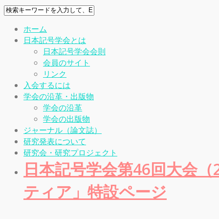
ホーム
日本記号学会とは
日本記号学会会則
会員のサイト
リンク
入会するには
学会の沿革・出版物
学会の沿革
学会の出版物
ジャーナル（論文誌）
研究発表について
研究会・研究プロジェクト
日本記号学会第46回大会（20
ティア」特設ページ