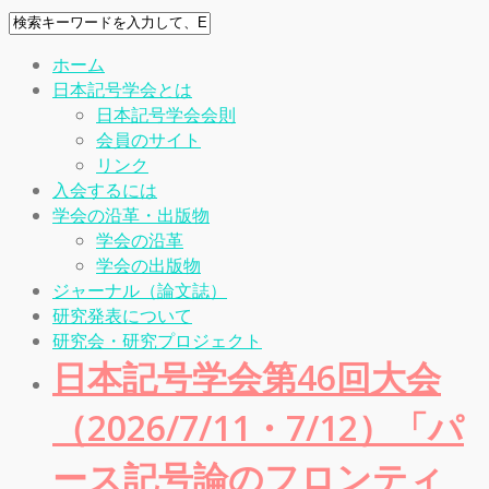
ホーム
日本記号学会とは
日本記号学会会則
会員のサイト
リンク
入会するには
学会の沿革・出版物
学会の沿革
学会の出版物
ジャーナル（論文誌）
研究発表について
研究会・研究プロジェクト
日本記号学会第46回大会
（2026/7/11・7/12）「パ
ース記号論のフロンティ