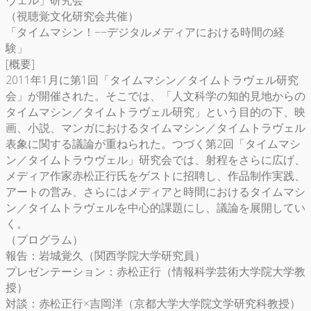
（視聴覚文化研究会共催）
「タイムマシン！−−デジタルメディアにおける時間の経
験」
[概要]
2011年1月に第1回「タイムマシン／タイムトラヴェル研究
会」が開催された。そこでは、「人文科学の知的見地からの
タイムマシン／タイムトラヴェル研究」という目的の下、映
画、小説、マンガにおけるタイムマシン／タイムトラヴェル
表象に関する議論が重ねられた。つづく第2回「タイムマシ
ン／タイムトラウヴェル」研究会では、射程をさらに広げ、
メディア作家赤松正行氏をゲストに招聘し、作品制作実践、
アートの営み、さらにはメディアと時間におけるタイムマシ
ン／タイムトラヴェルを中心的課題にし、議論を展開してい
く。
（プログラム）
報告：岩城覚久（関西学院大学研究員）
プレゼンテーション：赤松正行（情報科学芸術大学院大学教
授）
対談：赤松正行×吉岡洋（京都大学大学院文学研究科教授）