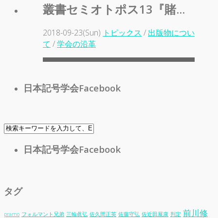
叢書セミオトポス13『賭...
2018-09-23(Sun)
トピックス
/
出版物につい
て
/
学会の沿革
日本記号学会Facebook
日本記号学会Facebook
タグ
前川修
pramo
フォルマント兄弟
三輪眞弘
佐久間正英
佐藤守弘
佐近田展康
判定