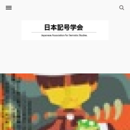
ホーム
日本記号学会とは
日本記号学会会則
会員のサイト
リンク
入会するには
学会の沿革・出版物
学会の沿革
学会の出版物
ジャーナル（論文誌）
研究発表について
研究会・研究プロジェクト