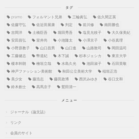
タグ
pramo
フォルマント兄弟
三輪眞弘
佐久間正英
佐藤守弘
佐近田展康
判定
前川修
南田勝也
吉岡洋
土橋臣吾
堀田秀吾
塩見允枝子
大久保美紀
安田昌弘
室井尚
小池隆太
小澤京子
小谷真理
小野原教子
山口昌男
山口進
山路敦司
岡田温司
工藤健志
幣道紀
木下誠
杉本ジェシカ
東京大学
榎本幹朗
檜垣立哉
水島久光
池田淑子
石田英敬
神戸ファッション美術館
秋田公立美術大学
稲垣正浩
美少女
藤浩志
藤田政博
西沢みゆき
谷口文和
鈴木創士
高馬京子
鷲田清一
メニュー
ジャーナル（論文誌）
リンク
会員のサイト