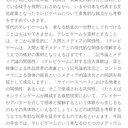
ている様子を視野におさめながら、いまや日本を代表する文
化産業となったテレビゲームについて多角的な観点から考察
をすすめていきます。
現代のテレビゲームを、単なる娯楽の一分野として片づける
ことはもはやできません。テレビゲームを題材とすること
は、そこから派生的に「人間とメディアの関係性」（テレビ
ゲームは、人間と電子メディアとの現代的な関係を理解する
うえでの格好の素材となりえるはずです）、「記号論とメデ
ィア論の関係性」（テレビゲームに対する没入体験は、音と
映像による作品世界の表象という記号論的次元と、コントロ
ーラによる身体の延長というメディア的論次元との同調を前
提として成立します）、「サイバースペースにおける他者と
の関係性、あるいは、そこで形成される共同性」（たとえば
オンラインゲームが構成する仮想現実において、プレイヤー
がアバターを介して他者と接触するという体験から生じるも
のもその具体例といえるでしょう）などの諸問題を考察する
うえでも有効な視座を提示するものであるといえます。今回
の学会では、テレビゲームという単なるひとつのメディウム