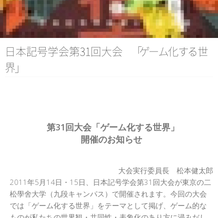
日本記号学会第46回大会
（2026/7/11・7/12）「パース
記号論のフロンティア」特設ペ
ージ
日本記号学会第31回大会
「
ゲ
ー
ム
化
す
る
世
界
」
第31回大会「ゲーム化する世界」
開催のお知らせ
大会実行委員長 松本健太郎
2011年5月14日・15日、日本記号学会第31回大会が東京の二
松學舍大学（九段キャンパス）で開催されます。今回の大会
では「ゲーム化する世界」をテーマとして掲げ、ゲーム的な
ものが私たちの世界観・共同性・表象化のあり方に浸みだし