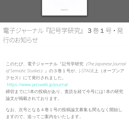
日本記号学会第46回大会
（2026/7/11・7/12）「パース
記号論のフロンティア」特設ペ
ージ
電
子
ジ
ャ
ー
ナ
ル
『
記号学研
究
』
３巻１
号
・
発
行
の
お
知
ら
せ
このたび、電子ジャーナル『記号学研究
（The Japanese Journal
of Semiotic Studies）
』の３巻１号が、J-STAGE上（オープンア
クセス）にて発行されました。
https://www.jassweb.jp/journal
締切までに5本の投稿があり、査読を経て今号には1本の研究
論文が掲載されております。
なお、次号となる４巻１号の投稿論文募集も間もなく開始し
ますので、追ってご案内をいたします。