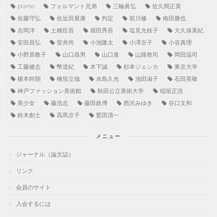
pramo
フォルマント兄弟
三輪眞弘
佐久間正英
佐藤守弘
佐近田展康
判定
前川修
南田勝也
吉岡洋
土橋臣吾
堀田秀吾
塩見允枝子
大久保美紀
安田昌弘
室井尚
小池隆太
小澤京子
小谷真理
小野原教子
山口昌男
山口進
山路敦司
岡田温司
工藤健志
幣道紀
木下誠
杉本ジェシカ
東京大学
榎本幹朗
檜垣立哉
水島久光
池田淑子
石田英敬
神戸ファッション美術館
秋田公立美術大学
稲垣正浩
美少女
藤浩志
藤田政博
西沢みゆき
谷口文和
鈴木創士
高馬京子
鷲田清一
メニュー
ジャーナル（論文誌）
リンク
会員のサイト
入会するには