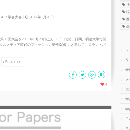
神
稲
41
/
学会大会
2017年1月20日
西
高
7回大会を2017年5月20日(土)、21日(日)の二日間、明治大学で開
タルメディア時代のファッション記号論(仮)」と題して、ロラン・バ
ジ
リ
Read more
会
入
4
大
学
学
日
日