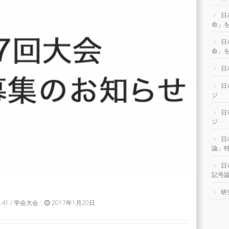
日
命」
日
命」を
日
日
ジ
日
ジ
日
論」
日
記号
研
41
/
学会大会
2017年1月20日