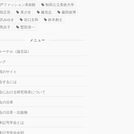
戸ファッション美術館
秋田公立美術大学
垣正浩
美少女
藤浩志
藤田政博
沢みゆき
谷口文和
鈴木創士
馬京子
鷲田清一
メニュー
ャーナル（論文誌）
ンク
員のサイト
会するには
会における研究発表について
会の沿革
会の沿革・出版物
本記号学会とは
本記号学会会則