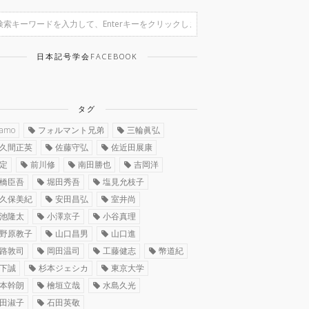
日本記号学会FACEBOOK
タグ
ramo
フォルマント兄弟
三輪眞弘
久間正英
佐藤守弘
佐近田展康
定
前川修
南田勝也
吉岡洋
橋臣吾
堀田秀吾
塩見允枝子
久保美紀
安田昌弘
室井尚
池隆太
小澤京子
小谷真理
野原教子
山口昌男
山口進
路敦司
岡田温司
工藤健志
幣道紀
下誠
杉本ジェシカ
東京大学
本幹朗
檜垣立哉
水島久光
田淑子
石田英敬