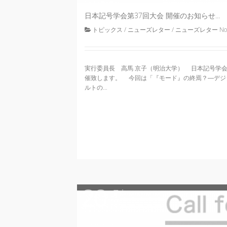
日本記号学会第37回大会 開催のお知らせ...
トピックス
/
ニューズレター
/
ニューズレター No.
実行委員長 高馬 京子（明治大学） 日本記号学会第3
催致します。 今回は「『モード』の終焉？―デジ
ルトの…
20
Fri
2017