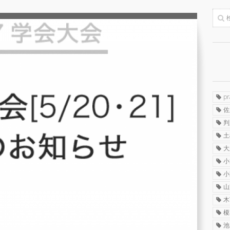
p
佐
判
土
大
小
小
山
木
榎
池