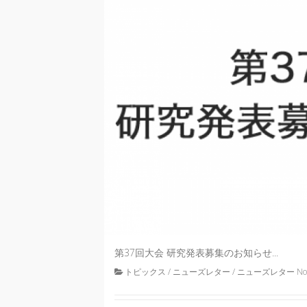
第37回大会 研究発表募集のお知らせ...
トピックス
/
ニューズレター
/
ニューズレター No.