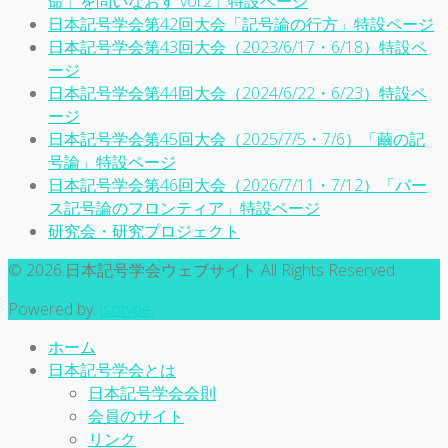
命」を問いなおす vol.2」特設ページ
日本記号学会第42回大会「記号論の行方」特設ページ
日本記号学会第43回大会（2023/6/17・6/18）特設ペ
ージ
日本記号学会第44回大会（2024/6/22・6/23）特設ペ
ージ
日本記号学会第45回大会（2025/7/5・7/6）「繭の記
号論」特設ページ
日本記号学会第46回大会（2026/7/11・7/12）「パー
ス記号論のフロンティア」特設ページ
研究会・研究プロジェクト
© 2026.日本記号学会ウェブサイト All Rights Reserved.
Powered by.
isotype
.
ホーム
日本記号学会とは
日本記号学会会則
会員のサイト
リンク