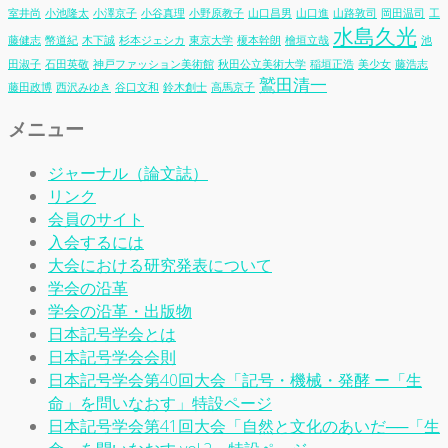
室井尚
小池隆太
小澤京子
小谷真理
小野原教子
山口昌男
山口進
山路敦司
岡田温司
工
水島久光
藤健志
幣道紀
木下誠
杉本ジェシカ
東京大学
榎本幹朗
檜垣立哉
池
田淑子
石田英敬
神戸ファッション美術館
秋田公立美術大学
稲垣正浩
美少女
藤浩志
鷲田清一
藤田政博
西沢みゆき
谷口文和
鈴木創士
高馬京子
メニュー
ジャーナル（論文誌）
リンク
会員のサイト
入会するには
大会における研究発表について
学会の沿革
学会の沿革・出版物
日本記号学会とは
日本記号学会会則
日本記号学会第40回大会「記号・機械・発酵 ー「生
命」を問いなおす」特設ページ
日本記号学会第41回大会「自然と文化のあいだ──「生