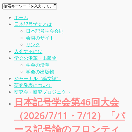
ホーム
日本記号学会とは
日本記号学会会則
会員のサイト
リンク
入会するには
学会の沿革・出版物
学会の沿革
学会の出版物
ジャーナル（論文誌）
研究発表について
研究会・研究プロジェクト
日本記号学会第46回大会
（2026/7/11・7/12）「パ
ース記号論のフロンティ