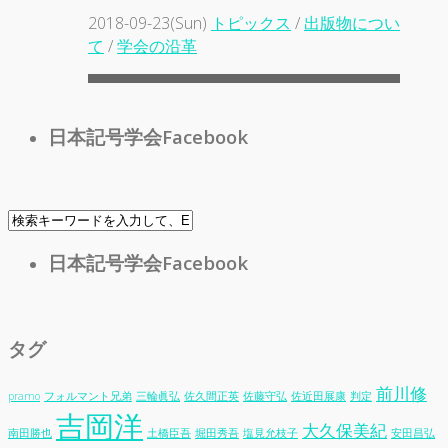
2018-09-23(Sun)
トピックス
/
出版物につい
て
/
学会の沿革
日本記号学会Facebook
日本記号学会Facebook
タグ
前川修
pramo
フォルマント兄弟
三輪眞弘
佐久間正英
佐藤守弘
佐近田展康
判定
吉岡洋
大久保美紀
南田勝也
土橋臣吾
堀田秀吾
塩見允枝子
安田昌弘