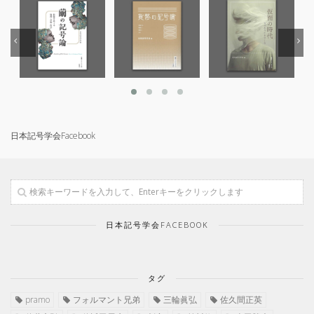
日本記号学会第46回大会
（2026/7/11・7/12）「パース
記号論のフロンティア」特設ペ
ージ
日本記号学会Facebook
日本記号学会FACEBOOK
タグ
pramo
フォルマント兄弟
三輪眞弘
佐久間正英