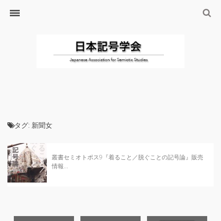
ホーム
日本記号学会とは
日本記号学会会則
会員のサイト
リンク
入会するには
学会の沿革・出版物
タグ:
新聞女
学会の沿革
学会の出版物
叢書セミオトポス9『着ること／脱ぐことの記号論』販売
情報...
ジャーナル（論文誌）
研究発表について
研究会・研究プロジェクト