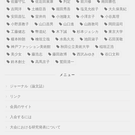
佐藤守弘
佐近田展康
判定
前川修
南田勝也
吉岡洋
土橋臣吾
堀田秀吾
塩見允枝子
大久保美紀
安田昌弘
室井尚
小池隆太
小澤京子
小谷真理
小野原教子
山口昌男
山口進
山路敦司
岡田温司
工藤健志
幣道紀
木下誠
杉本ジェシカ
東京大学
榎本幹朗
檜垣立哉
水島久光
池田淑子
石田英敬
神戸ファッション美術館
秋田公立美術大学
稲垣正浩
美少女
藤浩志
藤田政博
西沢みゆき
谷口文和
鈴木創士
高馬京子
鷲田清一
メニュー
ジャーナル（論文誌）
リンク
会員のサイト
入会するには
大会における研究発表について