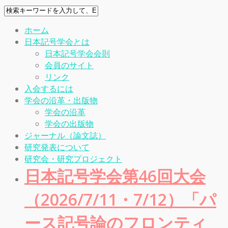
ホーム
日本記号学会とは
日本記号学会会則
会員のサイト
リンク
入会するには
学会の沿革・出版物
学会の沿革
学会の出版物
ジャーナル（論文誌）
研究発表について
研究会・研究プロジェクト
日本記号学会第46回大会
（2026/7/11・7/12）「パ
ース記号論のフロンティ