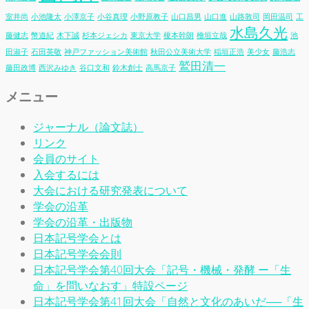
室井尚
小池隆太
小澤京子
小谷真理
小野原教子
山口昌男
山口進
山路敦司
岡田温司
工
水島久光
藤健志
幣道紀
木下誠
杉本ジェシカ
東京大学
榎本幹朗
檜垣立哉
池
田淑子
石田英敬
神戸ファッション美術館
秋田公立美術大学
稲垣正浩
美少女
藤浩志
鷲田清一
藤田政博
西沢みゆき
谷口文和
鈴木創士
高馬京子
メニュー
ジャーナル（論文誌）
リンク
会員のサイト
入会するには
大会における研究発表について
学会の沿革
学会の沿革・出版物
日本記号学会とは
日本記号学会会則
日本記号学会第40回大会「記号・機械・発酵 ー「生
命」を問いなおす」特設ページ
日本記号学会第41回大会「自然と文化のあいだ──「生