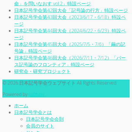
命」を問いなおす vol.2」特設ページ
日本記号学会第42回大会「記号論の行方」特設ページ
日本記号学会第43回大会（2023/6/17・6/18）特設ペ
ージ
日本記号学会第44回大会（2024/6/22・6/23）特設ペ
ージ
日本記号学会第45回大会（2025/7/5・7/6）「繭の記
号論」特設ページ
日本記号学会第46回大会（2026/7/11・7/12）「パー
ス記号論のフロンティア」特設ページ
研究会・研究プロジェクト
© 2026.日本記号学会ウェブサイト All Rights Reserved.
Powered by.
isotype
.
ホーム
日本記号学会とは
日本記号学会会則
会員のサイト