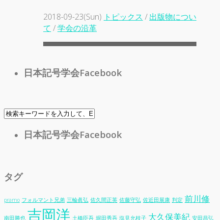
2018-09-23(Sun)
トピックス
/
出版物につい
て
/
学会の沿革
日本記号学会Facebook
日本記号学会Facebook
タグ
前川修
pramo
フォルマント兄弟
三輪眞弘
佐久間正英
佐藤守弘
佐近田展康
判定
吉岡洋
大久保美紀
南田勝也
土橋臣吾
堀田秀吾
塩見允枝子
安田昌弘