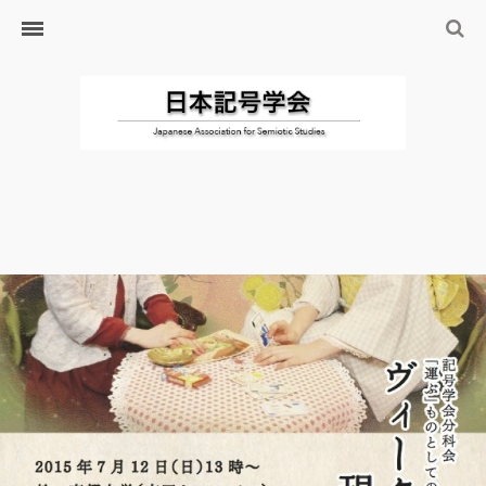
ホーム
日本記号学会とは
日本記号学会会則
会員のサイト
リンク
入会するには
学会の沿革・出版物
学会の沿革
学会の出版物
ジャーナル（論文誌）
研究発表について
研究会・研究プロジェクト