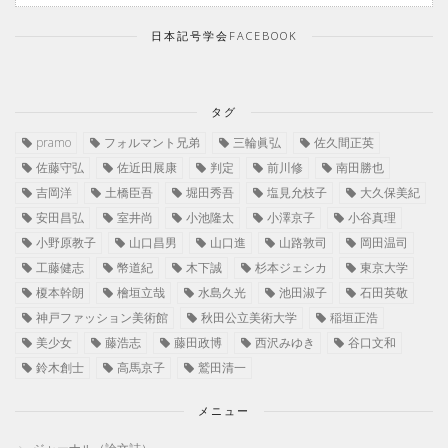
日本記号学会FACEBOOK
タグ
pramo
フォルマント兄弟
三輪眞弘
佐久間正英
佐藤守弘
佐近田展康
判定
前川修
南田勝也
吉岡洋
土橋臣吾
堀田秀吾
塩見允枝子
大久保美紀
安田昌弘
室井尚
小池隆太
小澤京子
小谷真理
小野原教子
山口昌男
山口進
山路敦司
岡田温司
工藤健志
幣道紀
木下誠
杉本ジェシカ
東京大学
榎本幹朗
檜垣立哉
水島久光
池田淑子
石田英敬
神戸ファッション美術館
秋田公立美術大学
稲垣正浩
美少女
藤浩志
藤田政博
西沢みゆき
谷口文和
鈴木創士
高馬京子
鷲田清一
メニュー