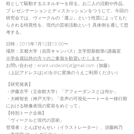
程として駆動するエネルギーを得る。お二人の活動や作品、
プ レゼンテーションとディスカッションをつうじて、今回の
研究会では、ヴィークルの「運ぶ」という性質によってもた
らされる特異性を、現代の芸術活動という 具体例を通して思
考する。
日時：2015年7月12日13:00〜
場所：京都大学（吉田キャンパス）文学部新館第6講義室
※学会員以外の方々のご参加を歓迎いたします。
お問い合わせ：erant.undecim[at]gmail.com（加藤）
（上記アドレスは[at]を@に変換のうえご利用ください）
【研究発表】
・伊藤京平（立命館大学）「アフォーダンスとは何か」
・大崎智史（神戸大学）「音声の可視化ーートーキー移行期
における映像表現の変容をめぐって」
【特別トーク企画】
「ヴィークルと現代の芸術」
登壇者：とんぼせんせい（イラストレーター）、須藤絢乃