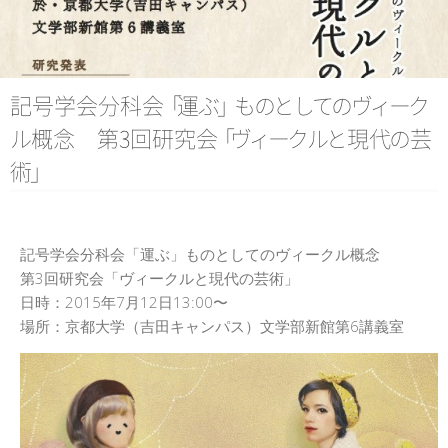
日本記号学会第46回大会
（2026/7/11・7/12）「パース
記号論のフロンティア」特設ペ
ージ
記号学会分科
会
「
運
ぶ
」
も
の
と
し
て
の
ヴ
ィ
ー
ク
ル
概念 第3回研究
会
「
ヴ
ィ
ー
ク
ル
と
現
代
の
芸
術
」
記号学会分科会「運ぶ」ものとしてのヴィークル概念
第3回研究会「ヴィークルと現代の芸術」
日時：2015年7月12日13:00〜
場所：京都大学（吉田キャンパス）文学部新館第6講義室