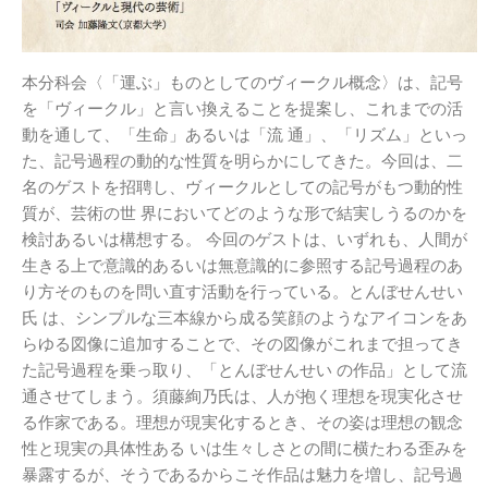
本分科会〈「運ぶ」ものとしてのヴィークル概念〉は、記号
を「ヴィークル」と言い換えることを提案し、これまでの活
動を通して、「生命」あるいは「流 通」、「リズム」といっ
た、記号過程の動的な性質を明らかにしてきた。今回は、二
名のゲストを招聘し、ヴィークルとしての記号がもつ動的性
質が、芸術の世 界においてどのような形で結実しうるのかを
検討あるいは構想する。 今回のゲストは、いずれも、人間が
生きる上で意識的あるいは無意識的に参照する記号過程のあ
り方そのものを問い直す活動を行っている。とんぼせんせい
氏 は、シンプルな三本線から成る笑顔のようなアイコンをあ
らゆる図像に追加することで、その図像がこれまで担ってき
た記号過程を乗っ取り、「とんぼせんせい の作品」として流
通させてしまう。須藤絢乃氏は、人が抱く理想を現実化させ
る作家である。理想が現実化するとき、その姿は理想の観念
性と現実の具体性ある いは生々しさとの間に横たわる歪みを
暴露するが、そうであるからこそ作品は魅力を増し、記号過